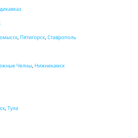
дикавказ
к
омысск
,
Пятигорск
,
Ставрополь
ежные Челны
,
Нижнекамск
ск
,
Тула