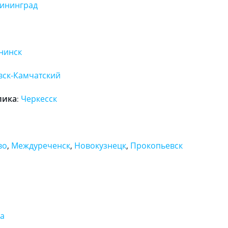
ининград
нинск
вск-Камчатский
лика
Черкесск
:
во
,
Междуреченск
,
Новокузнецк
,
Прокопьевск
а