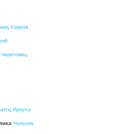
мир
,
Ковров
кий
,
Череповец
ратск
,
Иркутск
блика
Нальчик
: