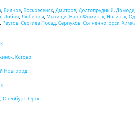
а
,
Видное
,
Воскресенск
,
Дмитров
,
Долгопрудный
,
Домоде
к
,
Лобня
,
Люберцы
,
Мытищи
,
Наро-Фоминск
,
Ногинск
,
Од
,
Реутов
,
Сергиев Посад
,
Серпухов
,
Солнечногорск
,
Химк
к
жинск
,
Кстово
й Новгород
ск
к
,
Оренбург
,
Орск