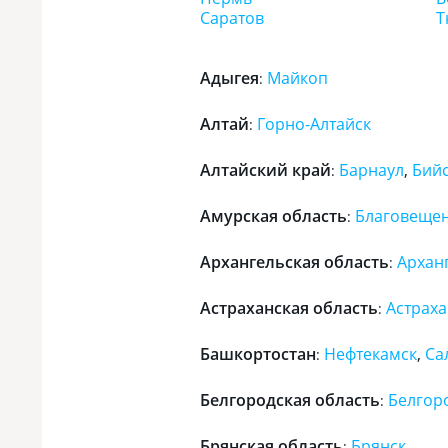
Саратов
Т
Адыгея
Майкоп
:
Алтай
Горно-Алтайск
:
Алтайский край
Барнаул
,
Бий
:
Амурская область
Благовеще
:
Архангельская область
Архан
:
Астраханская область
Астрах
:
Башкортостан
Нефтекамск
,
Са
:
Белгородская область
Белгор
:
Брянская область
Брянск
: