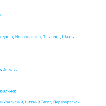
к
годонск
,
Новочеркасск
,
Таганрог
,
Шахты
о
,
Энгельс
халинск
к-Уральский
,
Нижний Тагил
,
Первоуральск