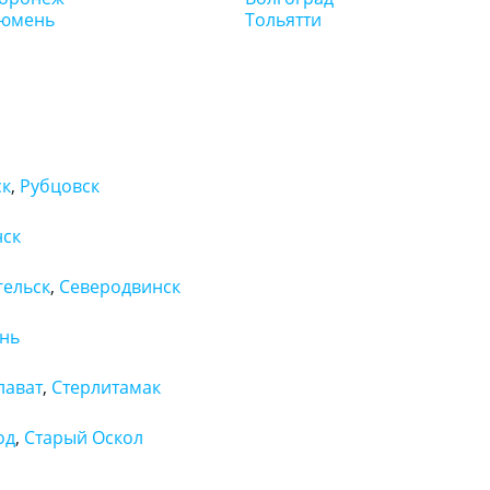
юмень
Тольятти
ск
,
Рубцовск
нск
гельск
,
Северодвинск
ань
лават
,
Стерлитамак
од
,
Старый Оскол