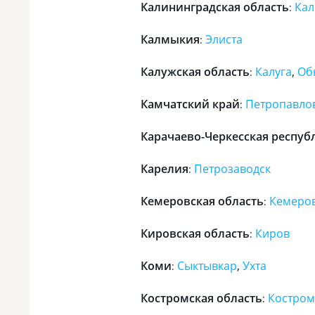
Калининградская область
Кал
:
Калмыкия
Элиста
:
Калужская область
Калуга
,
Об
:
Камчатский край
Петропавло
:
Карачаево-Черкесская респуб
Карелия
Петрозаводск
:
Кемеровская область
Кемеро
:
Кировская область
Киров
:
Коми
Сыктывкар
,
Ухта
:
Костромская область
Костром
: