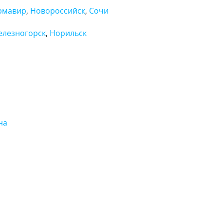
рмавир
,
Новороссийск
,
Сочи
елезногорск
,
Норильск
на