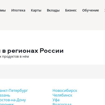
ймы
Ипотека
Карты
Вклады
Бизнес
Обучение
 в регионах России
х продуктов в нём
анкт-Петербург
Новосибирск
азань
Челябинск
остов-на-Дону
Уфа
оронеж
Волгоград