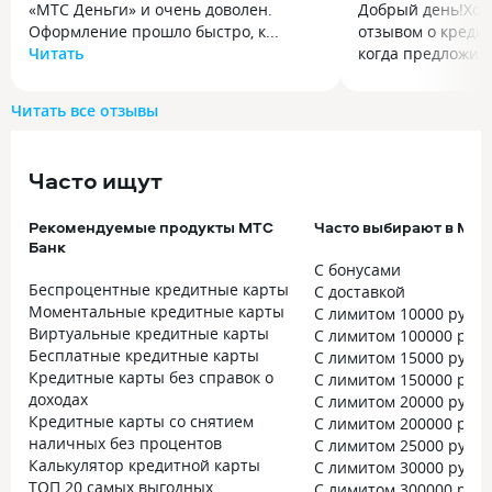
«МТС Деньги» и очень доволен.
Добрый день!Хоч
Оформление прошло быстро, к...
отзывом о кредит
Читать
когда предложили
Давно пользуюсь картой
Добрый день! Хо
«МТС Деньги» и очень доволен.
отзывом о кредит
Читать все отзывы
Оформление прошло быстро, карту
когда предложил
доставили курьером. Особенно
ее в марте меся
радует система кешбэка: бонусы
условия мне не 
Часто ищут
реально начисляются, и их удобно
но я оформил, до
тратить — например, на оплату связи
не пользовался ей
Рекомендуемые продукты МТС
Часто выбирают в МТС
МТС или покупки в экосистеме.
почитал внимате
Банк
Приложение банка понятное, все
понравилось им
С бонусами
операции видны в истории, ничего
с выгодой с МТС
Беспроцентные кредитные карты
С доставкой
не теряется. Обслуживание
вопроса 349 рубл
Моментальные кредитные карты
С лимитом 10000 рубл
бесплатное, что тоже плюс. В целом
приятное из всег
Виртуальные кредитные карты
С лимитом 100000 руб
карта отлично подходит
льготного период
Бесплатные кредитные карты
С лимитом 15000 рубл
для повседневных трат и помогает
банк даст такую 
Кредитные карты без справок о
С лимитом 150000 руб
немного экономить. Рекомендую!
деньги в месяц, 
доходах
С лимитом 20000 рубл
мне еще с этой 
Кредитные карты со снятием
С лимитом 200000 руб
бонусы и подписк
наличных без процентов
С лимитом 25000 рубл
вложения на мой 
Калькулятор кредитной карты
С лимитом 30000 рубл
ТОП 20 самых выгодных
С лимитом 300000 руб