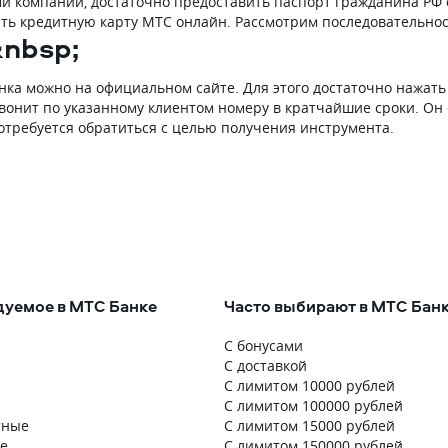
 компании, достаточно предоставить паспорт гражданина РФ 
ить кредитную карту МТС онлайн. Рассмотрим последовательно
nbsp;
ка можно на официальном сайте. Для этого достаточно нажать 
вонит по указанному клиентом номеру в кратчайшие сроки. Он
отребуется обратиться с целью получения инструмента.
уемое в МТС Банке
Часто выбирают в МТС Бан
С бонусами
С доставкой
С лимитом 10000 рублей
С лимитом 100000 рублей
тные
С лимитом 15000 рублей
е
С лимитом 150000 рублей