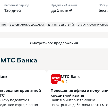
Льготный период
Кредитный лимит
Обслу
120 дней
до 5 млн ₽
Бесп
АТНО
БЕЗ СПРАВОК О ДОХОДАХ
ДЛЯ ПУТЕШЕСТВИЙ
ОПЛАТА СМАРТФОНО
Смотреть все предложения
 МТС Банка
Банк
МТС Банк
5
льзования кредитной
Посещение офиса и получен
МТС
кредитной карты
!Хочу поделиться
Нашел в интернете акцию
едитной карте, честно
на октрытие дебетовой карты мтс