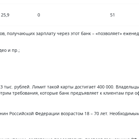
я съездил. Кредитную карту она 
быстро оформила, подсказала,
 25,9
0
51
как ее активировать, помогла ска
и установить нуное приложение
(оказывается, на тот момент у мтс
ов, получающих зарплату через этот банк – «позволяет» еженед
было два приложения-красное,
которое уже не обслуживалось
и фиолетовое-рабочее). Я был оч
ео и пр.;
доволен поездкой и обслуживани
в офисе!
3 тыс. рублей. Лимит такой карты достигает 400 000. Владельц
отрим требования, которые банк предъявляет к клиентам при 
ин Российской Федерации возрастом 18 – 70 лет. Необходимым