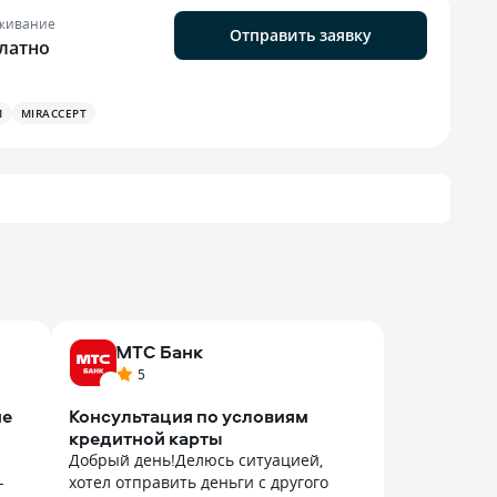
живание
Отправить заявку
латно
М
MIRACCEPT
МТС Банк
5
ие
Консультация по условиям
кредитной карты
Добрый день!Делюсь ситуацией,
-
хотел отправить деньги с другого