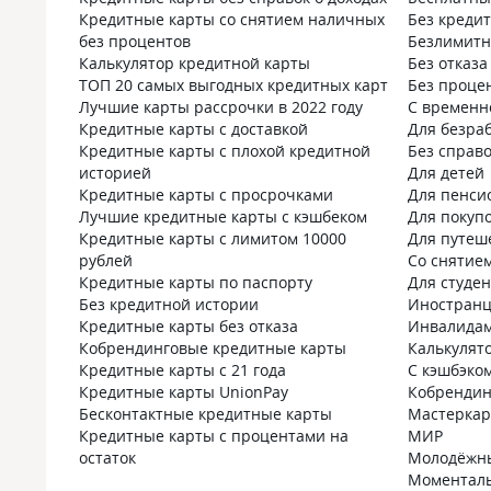
Кредитные карты со снятием наличных
Без креди
без процентов
Безлимит
Калькулятор кредитной карты
Без отказа
ТОП 20 самых выгодных кредитных карт
Без проце
Лучшие карты рассрочки в 2022 году
С временн
Кредитные карты с доставкой
Для безра
Кредитные карты с плохой кредитной
Без справо
историей
Для детей
Кредитные карты с просрочками
Для пенси
Лучшие кредитные карты с кэшбеком
Для покуп
Кредитные карты с лимитом 10000
Для путеш
рублей
Со снятие
Кредитные карты по паспорту
Для студе
Без кредитной истории
Иностран
Кредитные карты без отказа
Инвалида
Кобрендинговые кредитные карты
Калькулят
Кредитные карты с 21 года
С кэшбэко
Кредитные карты UnionPay
Кобрендин
Бесконтактные кредитные карты
Мастеркар
Кредитные карты с процентами на
МИР
остаток
Молодёжн
Моментал