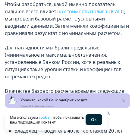
Чтобы разобраться, какой именно показатель
сильнее всего влияет
на стоимость полиса ОСАГО
,
мы провели базовый расчет с условными
вводными данными. Затем меняли коэффициенты и
сравнивали результат с номинальным расчетом.
Для наглядности мы брали предельные
(минимальное и максимальное) значения,
установленные Банком России, хотя в реальных
ситуациях такие уровни ставки и коэффициентов
встречаются редко.
В качестве базового расчета возьмем следующие
параметры:
Реклама. ООО «Сравни.ру». sravni.ru
Кроссовер Tenet T4L (1,5 литра,147 л. с.),
Мы используем
cookie
, чтобы показывать
зарегистрированный в Волгограде.
Ok
вам подходящий контент
Владелец — водитель 40 лет со стажем 20 лет.