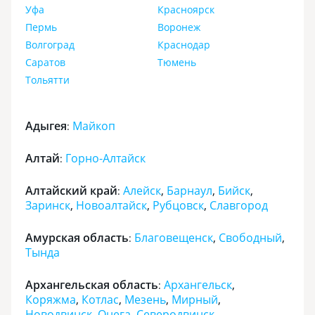
Уфа
Красноярск
Пермь
Воронеж
Волгоград
Краснодар
Саратов
Тюмень
Тольятти
Адыгея
Майкоп
:
Алтай
Горно-Алтайск
:
Алтайский край
Алейск
,
Барнаул
,
Бийск
,
:
Заринск
,
Новоалтайск
,
Рубцовск
,
Славгород
Амурская область
Благовещенск
,
Свободный
,
:
Тында
Архангельская область
Архангельск
,
:
Коряжма
,
Котлас
,
Мезень
,
Мирный
,
Новодвинск
,
Онега
,
Северодвинск