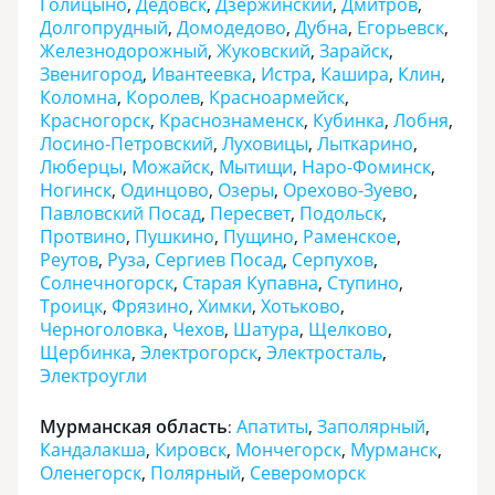
Голицыно
,
Дедовск
,
Дзержинский
,
Дмитров
,
Долгопрудный
,
Домодедово
,
Дубна
,
Егорьевск
,
Железнодорожный
,
Жуковский
,
Зарайск
,
Звенигород
,
Ивантеевка
,
Истра
,
Кашира
,
Клин
,
Коломна
,
Королев
,
Красноармейск
,
Красногорск
,
Краснознаменск
,
Кубинка
,
Лобня
,
Лосино-Петровский
,
Луховицы
,
Лыткарино
,
Люберцы
,
Можайск
,
Мытищи
,
Наро-Фоминск
,
Ногинск
,
Одинцово
,
Озеры
,
Орехово-Зуево
,
Павловский Посад
,
Пересвет
,
Подольск
,
Протвино
,
Пушкино
,
Пущино
,
Раменское
,
Реутов
,
Руза
,
Сергиев Посад
,
Серпухов
,
Солнечногорск
,
Старая Купавна
,
Ступино
,
Троицк
,
Фрязино
,
Химки
,
Хотьково
,
Черноголовка
,
Чехов
,
Шатура
,
Щелково
,
Щербинка
,
Электрогорск
,
Электросталь
,
Электроугли
Мурманская область
Апатиты
,
Заполярный
,
:
Кандалакша
,
Кировск
,
Мончегорск
,
Мурманск
,
Оленегорск
,
Полярный
,
Североморск