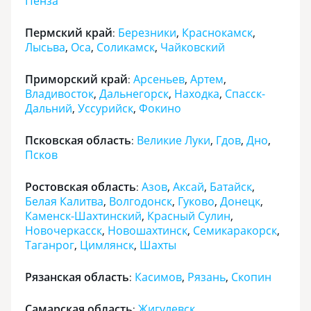
Пенза
Пермский край
Березники
,
Краснокамск
,
:
Лысьва
,
Оса
,
Соликамск
,
Чайковский
Приморский край
Арсеньев
,
Артем
,
:
Владивосток
,
Дальнегорск
,
Находка
,
Спасск-
Дальний
,
Уссурийск
,
Фокино
Псковская область
Великие Луки
,
Гдов
,
Дно
,
:
Псков
Ростовская область
Азов
,
Аксай
,
Батайск
,
:
Белая Калитва
,
Волгодонск
,
Гуково
,
Донецк
,
Каменск-Шахтинский
,
Красный Сулин
,
Новочеркасск
,
Новошахтинск
,
Семикаракорск
,
Таганрог
,
Цимлянск
,
Шахты
Рязанская область
Касимов
,
Рязань
,
Скопин
:
Самарская область
Жигулевск
,
: