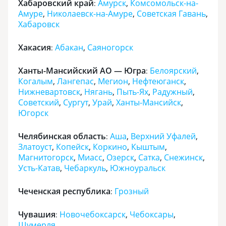
Хабаровский край
Амурск
,
Комсомольск-на-
:
Амуре
,
Николаевск-на-Амуре
,
Советская Гавань
,
Хабаровск
Хакасия
Абакан
,
Саяногорск
:
Ханты-Мансийский АО — Югра
Белоярский
,
:
Когалым
,
Лангепас
,
Мегион
,
Нефтеюганск
,
Нижневартовск
,
Нягань
,
Пыть-Ях
,
Радужный
,
Советский
,
Сургут
,
Урай
,
Ханты-Мансийск
,
Югорск
Челябинская область
Аша
,
Верхний Уфалей
,
:
Златоуст
,
Копейск
,
Коркино
,
Кыштым
,
Магнитогорск
,
Миасс
,
Озерск
,
Сатка
,
Снежинск
,
Усть-Катав
,
Чебаркуль
,
Южноуральск
Чеченская республика
Грозный
:
Чувашия
Новочебоксарск
,
Чебоксары
,
:
Шумерля