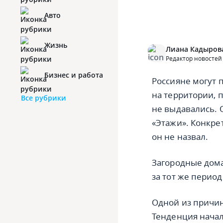
Авто
Жизнь
Лиана Кадыров
Редактор новостей
Бизнес и работа
Россияне могут 
на территории, 
Все рубрики
не выдавались. 
«Этажи». Конкре
он не назвал.
Загородные дома
за тот же перио
Одной из причин
Тенденция начал