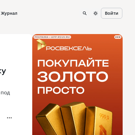
Журнал
Войти
РЕКЛАМА • APP.RSVX.RU
ку
 под