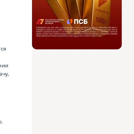
тся
нии
ачу,
о.