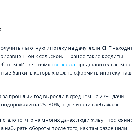
а
получить льготную ипотеку на дачу, если СНТ находи
приравненной к сельской, — ранее такие кредиты
Об этом «Известиям»
рассказал
представитель компа
тные банки, в которых можно оформить ипотеку на д
 за прошлый год выросли в среднем на 23%, дачи
д подорожали на 25–30%, подсчитали в «Этажах».
 стало то, что на многих дачах люди живут постоянн
а набирать обороты после того, как там разрешили