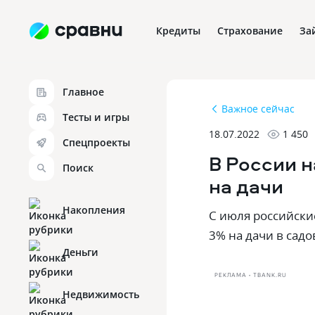
Кредиты
Страхование
За
Главное
Важное сейчас
Тесты и игры
18.07.2022
1 450
Спецпроекты
В России н
Поиск
на дачи
Накопления
С июля российски
3% на дачи в сад
Деньги
РЕКЛАМА • TBANK.RU
Недвижимость