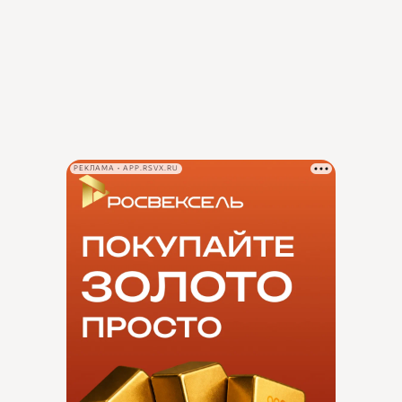
РЕКЛАМА • APP.RSVX.RU