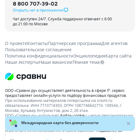
8 800 707-39-02
Открыть чат в приложении
Чат доступен 24/7. Служба поддержки отвечает с 6:00
до 21:00 по Москве
О проекте
Контакты
Партнерская программа
Для агентов
Пользовательское соглашение
Политика конфиденциальности
Энциклопедия
Карта сайта
Наши эксперты
Наши вакансии
Тёмная тема
ООО «Сравни.ру» осуществляет деятельность в сфере IT: сервис
предоставляет онлайн-услуги по подбору финансовых продуктов.
При использовании материалов гиперссылка на sravni.ru
обязательна. ИНН 7710718303, ОГРН 1087746642774. 109544, г.
Москва, бульвар Энтузиастов, дом 2, 26 этаж.
ООО «Сравни.ру» использует
файлы cookie
с целью персонализации
сервисов и повышения удобства пользования веб-сайтом. Если вы
не хотите, чтобы ваши пользовательские данные обрабатывались,
ограничьте их использование в своём браузере.
Подробнее об
условиях.
Раскрытие информации