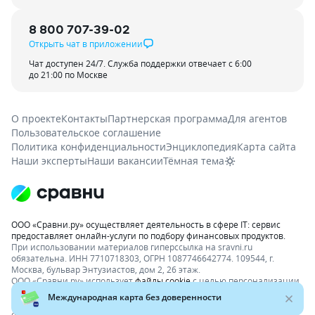
8 800 707-39-02
Открыть чат в приложении
Чат доступен 24/7. Служба поддержки отвечает с 6:00
до 21:00 по Москве
О проекте
Контакты
Партнерская программа
Для агентов
Пользовательское соглашение
Политика конфиденциальности
Энциклопедия
Карта сайта
Наши эксперты
Наши вакансии
Тёмная тема
ООО «Сравни.ру» осуществляет деятельность в сфере IT: сервис
предоставляет онлайн-услуги по подбору финансовых продуктов.
При использовании материалов гиперссылка на sravni.ru
обязательна. ИНН 7710718303, ОГРН 1087746642774. 109544, г.
Москва, бульвар Энтузиастов, дом 2, 26 этаж.
ООО «Сравни.ру» использует
файлы cookie
с целью персонализации
сервисов и повышения удобства пользования веб-сайтом. Если вы
не хотите, чтобы ваши пользовательские данные обрабатывались,
ограничьте их использование в своём браузере.
Подробнее об