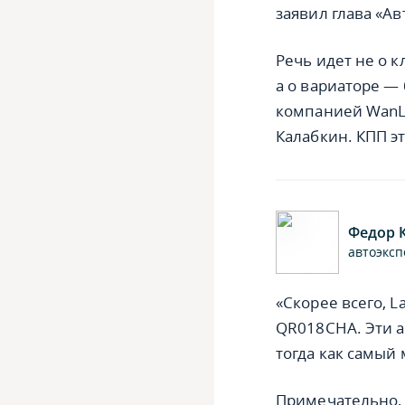
заявил глава «А
Речь идет не о 
а о вариаторе —
компанией WanLi
Калабкин. КПП эт
Федор 
автоэксп
«Скорее всего, L
QR018CHA. Эти а
тогда как самый
Примечательно, 