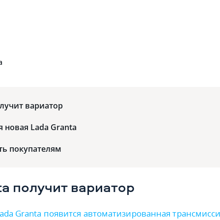
а
олучит вариатор
я новая Lada Granta
ть покупателям
ta получит вариатор
ada Granta появится автоматизированная трансмисс