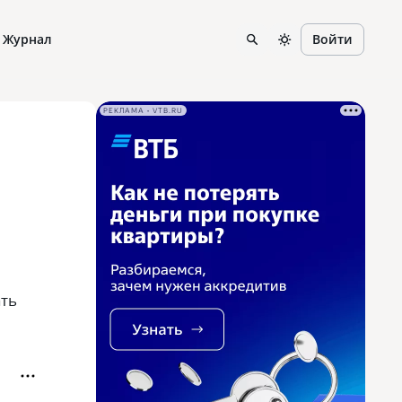
Журнал
Войти
РЕКЛАМА • VTB.RU
,
ать