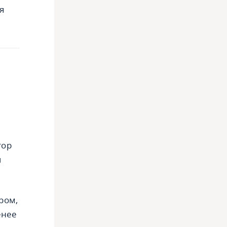
я
ь
тор
ч
ром,
енее