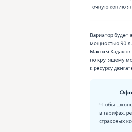
точную копию япо
Вариатор будет 
мощностью 90 л.
Максим Кадаков.
по крутящему мо
к ресурсу двигат
Офо
Чтобы сэконо
в тарифах, 
страховых к