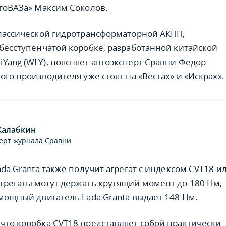
втоВАЗа» Максим Соколов.
классической гидротрансформаторной АКПП,
 бесступенчатой коробке, разработанной китайской
Yang (WLY), поясняет автоэксперт Сравни Федор
ого производителя уже стоят на «Вестах» и «Искрах».
Калабкин
ерт журнала Сравни
ada Granta также получит агрегат с индексом CVT18 и
грегаты могут держать крутящий момент до 180 Нм,
 мощный двигатель Lada Granta выдает 148 Нм.
что коробка CVT18 представляет собой практически