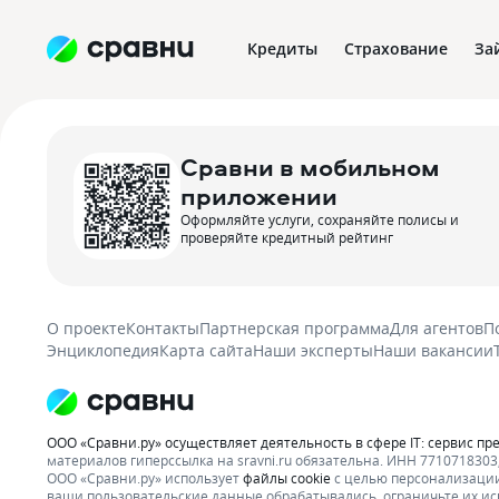
Кредиты
Страхование
За
Сравни в мобильном
приложении
Оформляйте услуги, сохраняйте полисы и
проверяйте кредитный рейтинг
О проекте
Контакты
Партнерская программа
Для агентов
П
Энциклопедия
Карта сайта
Наши эксперты
Наши вакансии
ООО «Сравни.ру» осуществляет деятельность в сфере IT: сервис пр
материалов гиперссылка на sravni.ru обязательна. ИНН 7710718303, 
ООО «Сравни.ру» использует
файлы cookie
с целью персонализации
ваши пользовательские данные обрабатывались, ограничьте их ис