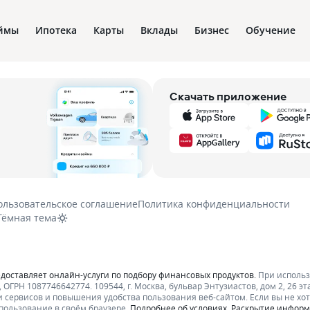
ймы
Ипотека
Карты
Вклады
Бизнес
Обучение
Скачать приложение
ользовательское соглашение
Политика конфиденциальности
Тёмная тема
едоставляет онлайн-услуги по подбору финансовых продуктов.
При исполь
ОГРН 1087746642774. 109544, г. Москва, бульвар Энтузиастов, дом 2, 26 эт
 сервисов и повышения удобства пользования веб-сайтом. Если вы не хот
пользование в своём браузере.
Подробнее об условиях.
Раскрытие инфор