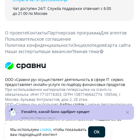
Чат доступен 24/7. Служба поддержки отвечает с 6:00
до 21:00 по Москве
О проекте
Контакты
Партнерская программа
Для агентов
Пользовательское соглашение
Политика конфиденциальности
Энциклопедия
Карта сайта
Наши эксперты
Наши вакансии
Тёмная тема
ООО «Сравни.ру» осуществляет деятельность в сфере IT: сервис
предоставляет онлайн-услуги по подбору финансовых продуктов.
При использовании материалов гиперссылка на sravni.ru
обязательна. ИНН 7710718303, ОГРН 1087746642774. 109544, г.
Москва, бульвар Энтузиастов, дом 2, 26 этаж.
ООО «Сравни.ру» использует
файлы cookie
с целью персонализации
сервисов и повышения удобства пользования веб-сайтом. Если вы
не хотите, чтобы ваши пользовательские данные обрабатывались,
ограничьте их использование в своём браузере.
Реклама. ООО «Сравни.ру». sravni.ru
Подробнее об
условиях.
Раскрытие информации
Мы используем
cookie
, чтобы показывать
Ok
вам подходящий контент