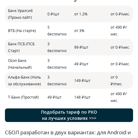
₽
Банк Уралсиб
0 ₽/шт
от 1.2%
от 0 ₽/мес.
(Промо лайт)
5
от 490 ₽/
ВТБ (На старте)
от 3%
бесплатно
мес.
Банк ПСБ (ПСБ
3
99 ₽/шт
от 0 ₽/мес.
Старт)
бесплатно
Ozon Банк
3
49 ₽/шт
от 0 ₽/мес.
(Начальный)
бесплатно
Альфа-Банк (Ноль
3
от 0
149 ₽/шт
за обслуживание)
бесплатно
₽/mес.
от 490 ₽/
Т-Банк (Простой)
49 ₽/шт
148 ₽/шт
мес.
Подобрать тариф по РКО
на лучших условиях >>>
СБОЛ разработан в двух вариантах: для Android и