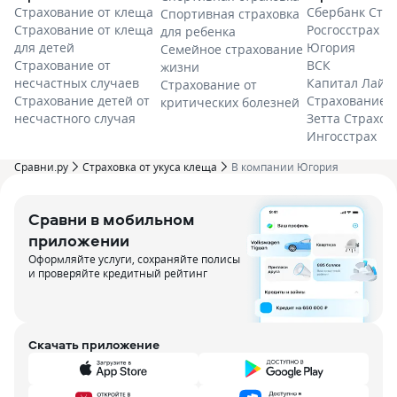
Страхование от клеща
Сбербанк Стр
Спортивная страховка
Страхование от клеща
Росгосстрах
для ребенка
для детей
Югория
Семейное страхование
Страхование от
ВСК
жизни
несчастных случаев
Капитал Лайф
Страхование от
Страхование детей от
Страхование 
критических болезней
несчастного случая
Зетта Страхов
Ингосстрах
Сравни.ру
Страховка от укуса клеща
В компании Югория
Сравни в мобильном
приложении
Оформляйте услуги, сохраняйте полисы
и проверяйте кредитный рейтинг
Скачать приложение