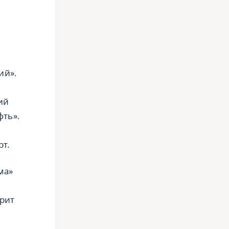
ий».
ий
фть».
рт.
ма»
орит