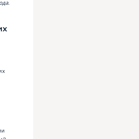
ода.
их
их
ми