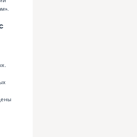
рий
ам».
с
ых.
ых
цены