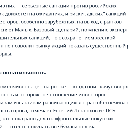
з них — серьёзные санкции против российских
к движется на ожиданиях, и риски „адских“ санкций
сторов, особенно зарубежных, на выход с рынков
ясняет Малых. Базовый сценарий, по мнению эксперт
ушительных санкций, но с сохранением жёсткой
ая не позволит рынку акций показать существенный 
орды.
 волатильность.
изменчивость цен на рынке — когда они скачут ввер
ьность и осторожное отношение инвесторов
тивам и к активам развивающихся стран обеспечива
сть спроса, отмечает Евгений Локтюхов из ПСБ.
, что пока рано делать «фронтальные покупки»
й — то есть покупать все бумаги подряд.