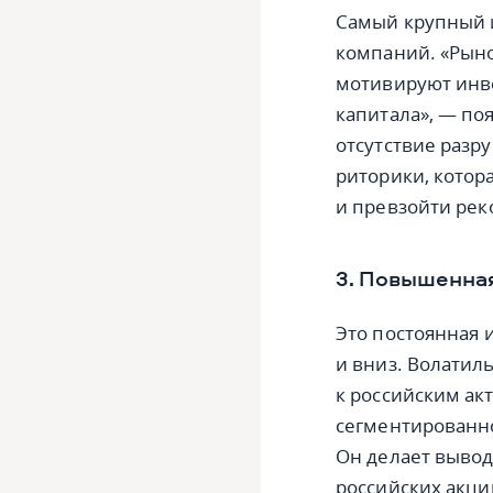
Самый крупный и
компаний. «Рыно
мотивируют инве
капитала», — по
отсутствие разр
риторики, котор
и превзойти рек
3. Повышенная
Это постоянная 
и вниз. Волатил
к российским ак
сегментированно
Он делает вывод
российских акци