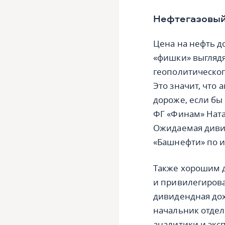
Нефтегазовый
Цена на нефть д
«фишки» выгляд
геополитическог
Это значит, что
дороже, если бы
ФГ «Финам» Ната
Ожидаемая диви
«Башнефти» по и
Также хорошим 
и привилегирова
дивидендная дох
начальник отдел
аналитики и экс