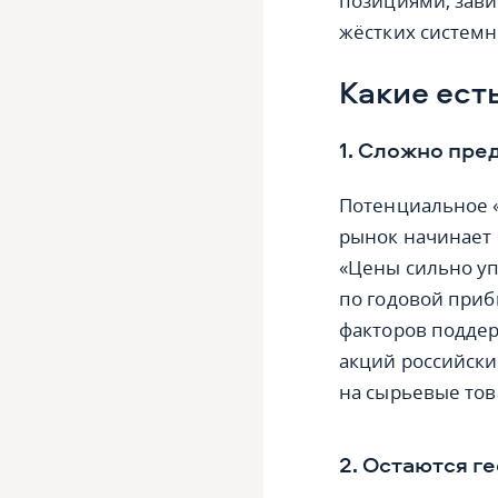
позициями, зави
жёстких системн
Какие ест
1. Сложно пре
Потенциальное «
рынок начинает 
«Цены сильно уп
по годовой приб
факторов подде
акций российски
на сырьевые тов
2. Остаются г