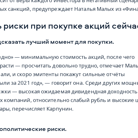
сит от веры каждого инвестора в негативный сцена
ых санкций, предупреждает Наталья Малых из «Фин
ь риски при покупке акций сейча
дсказать лучший момент для покупки.
дно» — минимальную стоимость акций, после чего
расти — просчитать довольно трудно, отмечает Мал
али, и скоро эмитенты покажут сильные отчёты
ыли за 2021 год», — говорит она. Среди других мощн
ржки — высокая ожидаемая дивидендная доходность
х компаний, относительно слабый рубль и высокие 
ары, перечисляет Карпунин.
еополитические риски.