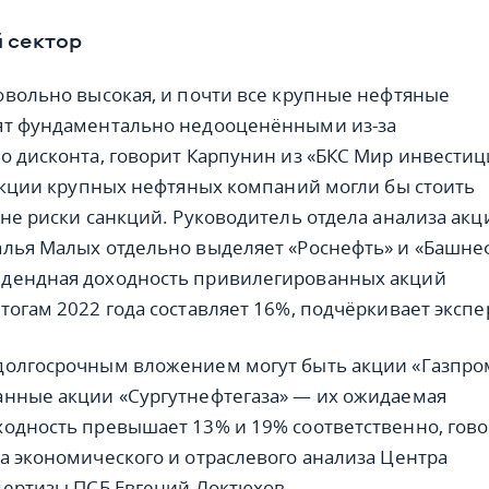
 сектор
овольно высокая, и почти все крупные нефтяные
ят фундаментально недооценёнными из-за
о дисконта, говорит Карпунин из «БКС Мир инвестиц
 акции крупных нефтяных компаний могли бы стоить
 не риски санкций. Руководитель отдела анализа акц
лья Малых отдельно выделяет «Роснефть» и «Башне
дендная доходность привилегированных акций
тогам 2022 года составляет 16%, подчёркивает экспе
долгосрочным вложением могут быть акции «Газпро
нные акции «Сургутнефтегаза» — их ожидаемая
одность превышает 13% и 19% соответственно, гов
а экономического и отраслевого анализа Центра
пертизы ПСБ Евгений Локтюхов.