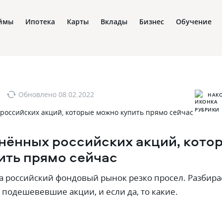
ймы
Ипотека
Карты
Вклады
Бизнес
Обучение
Обновлено
08.02.2022
НАК
енённых российских акций, кото
ить прямо сейчас
да российский фондовый рынок резко просел. Разбира
 подешевевшие акции, и если да, то какие.