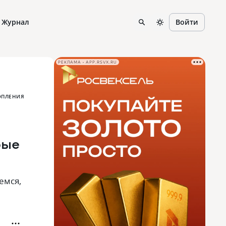
Журнал
Войти
РЕКЛАМА • APP.RSVX.RU
ОПЛЕНИЯ
рые
емся,