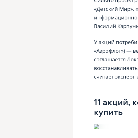
Сильно просел р
«Детский Мир», 
информационно-
Василий Карпун
У акций потреби
«Аэрофлот») — в
соглашается Лок
восстанавливатьс
считает эксперт 
11 акций,
купить