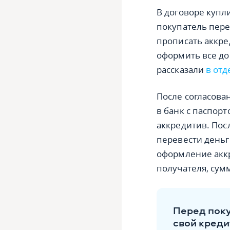
В договоре купл
покупатель пере
прописать аккре
оформить все до
рассказали
в отд
После согласова
в банк с паспор
аккредитив. Пос
перевести деньг
оформление аккр
получателя, сумм
Перед поку
свой креди