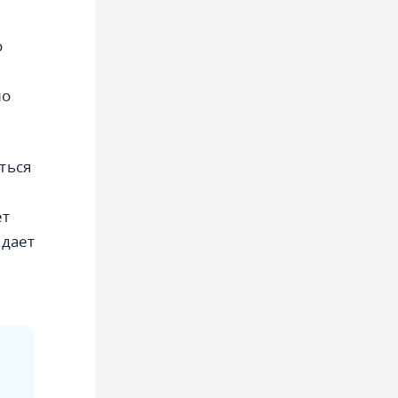
о
но
ться
ет
ждает