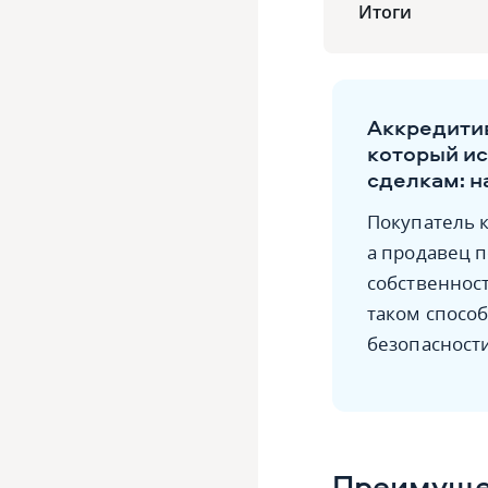
Итоги
Аккредитив
который ис
сделкам: н
Покупатель к
а продавец п
собственност
таком способ
безопасности
Преимущес