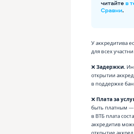
читайте
в 
Сравни
.
У аккредитива е
для всех участни
❌
Задержки.
Ино
открытии аккре
в поддержке бан
❌
Плата за услуг
быть платным — 
в ВТБ плата сост
аккредитив можн
открытие аккред