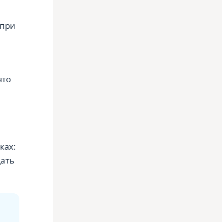
 при
что
ках:
щать