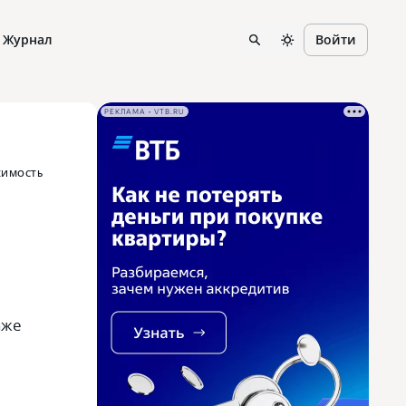
Журнал
Войти
РЕКЛАМА • VTB.RU
ИМОСТЬ
аже