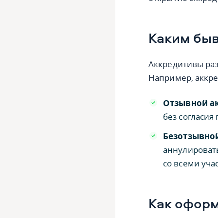
Каким быв
Аккредитивы раз
Например, аккр
Отзывной а
без согласия
Безотзывно
аннулировать
со всеми уча
Как оформ