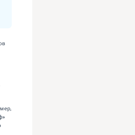
ов
.
имер,
ф»
о