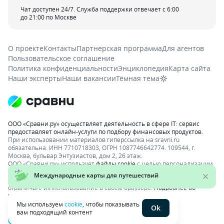
Чат доступен 24/7. Служба поддержки отвечает с 6:00
до 21:00 по Москве
О проекте
Контакты
Партнерская программа
Для агентов
Пользовательское соглашение
Политика конфиденциальности
Энциклопедия
Карта сайта
Наши эксперты
Наши вакансии
Тёмная тема
ООО «Сравни.ру» осуществляет деятельность в сфере IT: сервис
предоставляет онлайн-услуги по подбору финансовых продуктов.
При использовании материалов гиперссылка на sravni.ru
обязательна. ИНН 7710718303, ОГРН 1087746642774. 109544, г.
Москва, бульвар Энтузиастов, дом 2, 26 этаж.
ООО «Сравни.ру» использует
файлы cookie
с целью персонализации
сервисов и повышения удобства пользования веб-сайтом. Если вы
не хотите, чтобы ваши пользовательские данные обрабатывались,
ограничьте их использование в своём браузере.
Подробнее об
условиях.
Раскрытие информации
Мы используем
cookie
, чтобы показывать
Ok
вам подходящий контент