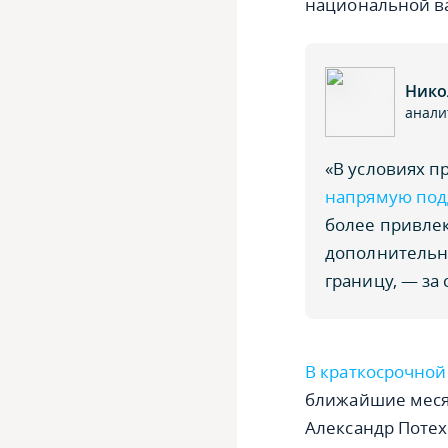
национальной в
Нико
анали
«В условиях 
напрямую под
более привлек
дополнительны
границу, — за 
В краткосрочной
ближайшие месяц
Александр Потех