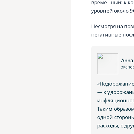
временный: к кон
уровней около 9
Несмотря на поз
негативные посл
Анна
экспе
«Подорожание 
— к удорожани
инфляционное
Таким образом
одной сторон
расходы, с др