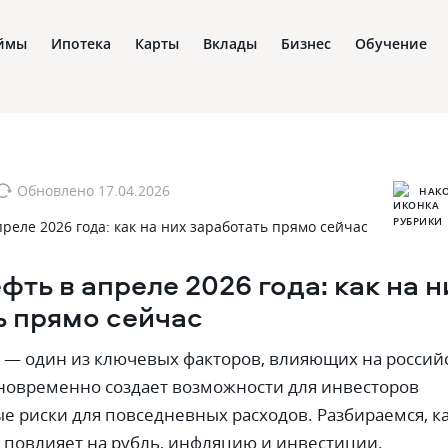
ймы
Ипотека
Карты
Вклады
Бизнес
Обучение
Обновлено
17.04.2026
НАК
фть в апреле 2026 года: как на н
ь прямо сейчас
ь — один из ключевых факторов‚ влияющих на россий
новременно создает возможности для инвесторов
е риски для повседневных расходов. Разбираемся‚ к
ь повлияет на рубль‚ инфляцию и инвестиции.