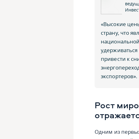
ведущ
Инвес
«Высокие цен
страну, что я
национальной 
удерживаться 
привести к с
энергопереход
экспортеров».
Рост миро
отражаетс
Одним из первых