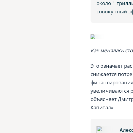
около 1 трилл
совокупный эф
Как менялась сто
Это означает ра
снижается потре
финансирования,
увеличиваются р
объясняет Дмит
Капитал».
Алек