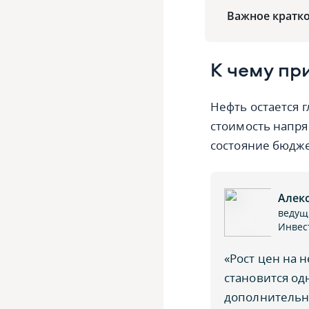
Важное кратк
К чему пр
Нефть остается 
стоимость напря
состояние бюдже
Алек
ведущ
Инвес
«Рост цен на 
становится од
дополнительны