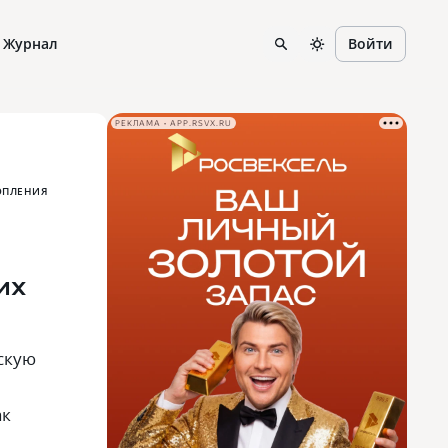
Журнал
Войти
РЕКЛАМА • APP.RSVX.RU
ОПЛЕНИЯ
их
скую
ак