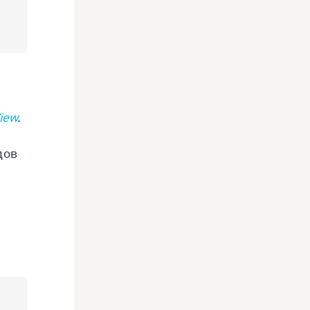
iew
.
дов