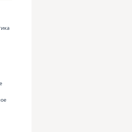
тика
е
ное