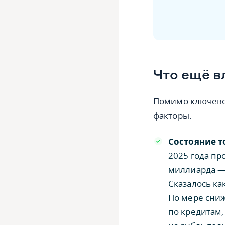
Что ещё в
Помимо ключевой
факторы.
Состояние т
2025 года пр
миллиарда — 
Сказалось ка
По мере сни
по кредитам,