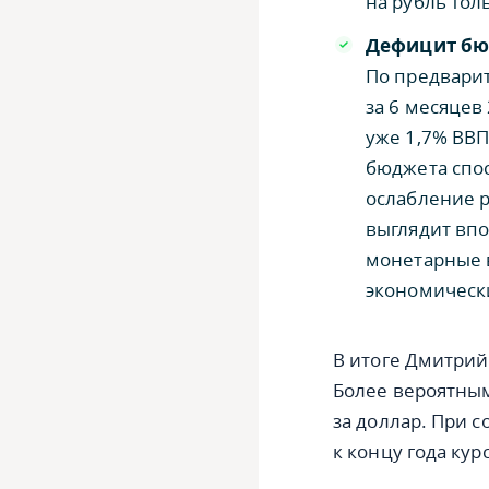
на рубль тол
Дефицит бю
По предвари
за 6 месяцев
уже 1,7% ВВП
бюджета спос
ослабление р
выглядит вп
монетарные в
экономическ
В итоге Дмитрий
Более вероятным
за доллар. При 
к концу года кур