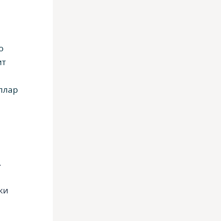
о
ит
ллар
.
ки