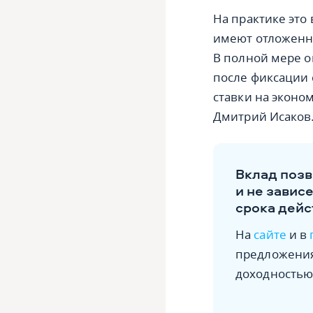
На практике это
имеют отложенны
В полной мере о
после фиксации
ставки на эконо
Дмитрий Исаков
Вклад позв
и не завис
срока дейс
На
сайте
и в
предложения
доходностью