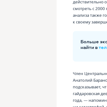
действительно о
смотреть с 2000
анализа также г
к своему завер
Больше эк
найти в
тел
Член Центрально
Анатолий Барано
подсказывает, ч
гайдаровская де
года, — напомин
ни катастрофой,