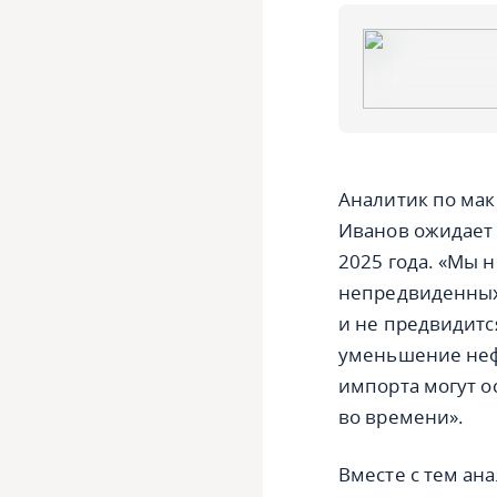
Аналитик по мак
Иванов ожидает 
2025 года. «Мы 
непредвиденных 
и не предвидитс
уменьшение неф
импорта могут ос
во времени».
Вместе с тем ана