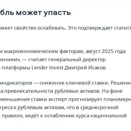
бль может упасть
имеет свойство ослабевать. Это подтверждает статис
м макроэкономическим факторам, август 2025 года
чением», — считает генеральный директор
платформы Lender Invest Дмитрий Исаков.
 индикаторов — снижение ключевой ставки. Решени
на привлекательности рублёвых активов. На фоне
уменьшения ставки эксперт прогнозирует планомер
реса к рублёвым активам, что в среднесрочной
к правило, ведёт к ослаблению курса национальной