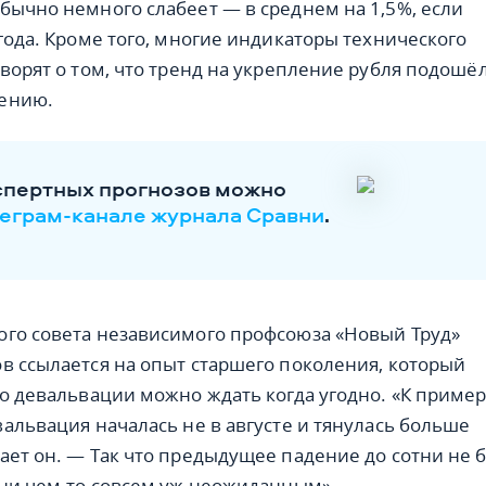
бычно немного слабеет — в среднем на 1,5%, если
 года. Кроме того, многие индикаторы технического
оворят о том, что тренд на укрепление рубля подошё
шению.
спертных прогнозов можно
еграм-канале журнала Сравни
.
го совета независимого профсоюза «Новый Труд»
в ссылается на опыт старшего поколения, который
то девальвации можно ждать когда угодно. «К пример
вальвация началась не в августе и тянулась больше
ает он. — Так что предыдущее падение до сотни не 
 ни чем-то совсем уж неожиданным».