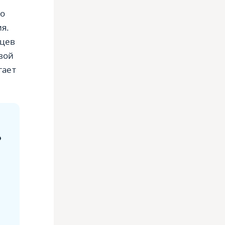
но
я.
яцев
вой
гает
о