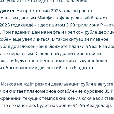
ько усилится, что ведёт к его ослаблению.
джета.
На протяжении 2025 года он растёт.
тельным данным Минфина, федеральный бюджет
 2025 года сведён с дефицитом 3,69 триллиона ₽ — эт
. При падении цен на нефть и крепком рубле дефиц
обен ещё увеличиться. В такой ситуации плавное
убля до заложенной в бюджете планки в 96,5 ₽ за до
олне вероятным. C большой долей вероятности
ласти будут постепенно подтягивать курс к более
и обоснованному для российского бюджета.
 Исаков не ждёт резкой девальвации рубля в августе
 он считает планомерное ослабление к уровню 85 ₽
сохранении текущих темпов снижения ключевой став
с, по его мнению, будет на уровне 94–95 ₽ за доллар.