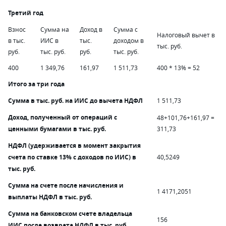
Третий год
Взнос
Сумма на
Доход в
Сумма с
Налоговый вычет в
в тыс.
ИИС в
тыс.
доходом в
тыс. руб.
руб.
тыс. руб.
руб.
тыс. руб.
400
1 349,76
161,97
1 511,73
400 * 13% = 52
Итого за три года
Сумма в тыс. руб. на ИИС до вычета НДФЛ
1 511,73
Доход, полученный от операций с
48+101,76+161,97 =
ценными бумагами в тыс. руб.
311,73
НДФЛ (удерживается в момент закрытия
счета по ставке 13% с доходов по ИИС) в
40,5249
тыс. руб.
Сумма на счете после начисления и
1 4171,2051
выплаты НДФЛ в тыс. руб.
Сумма на банковском счете владельца
156
ИИС после возврата НДФЛ в тыс. руб.