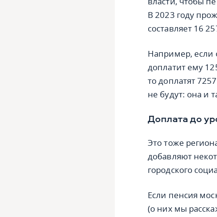
власти, чтобы п
В 2023 году пр
составляет 16 25
Например, если о
доплатит ему 125
то доплатят 7257
не будут: она и
Доплата до ур
Это тоже регион
добавляют некот
городского социа
Если пенсия мос
(о них мы расск