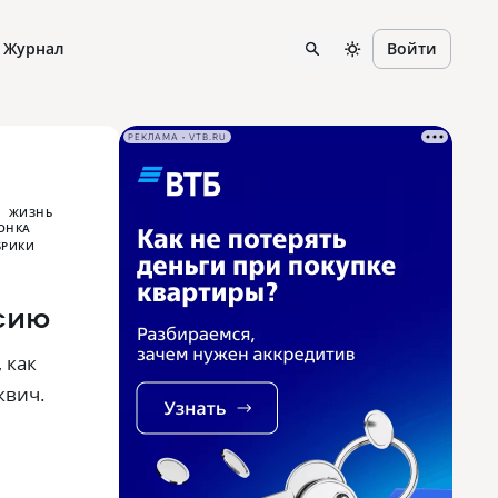
Журнал
Войти
РЕКЛАМА • VTB.RU
ЖИЗНЬ
сию
 как
квич.