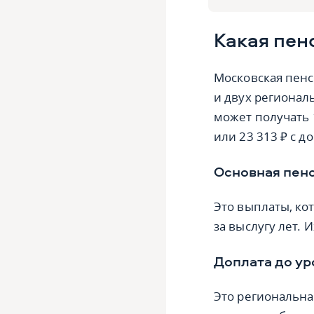
Какая пен
Московская пенс
и двух регионал
может получать 
или 23 313 ₽ с д
Основная пен
Это выплаты, ко
за выслугу лет.
Доплата до у
Это региональна