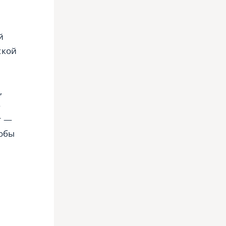
й
ской
,
—
т —
тобы