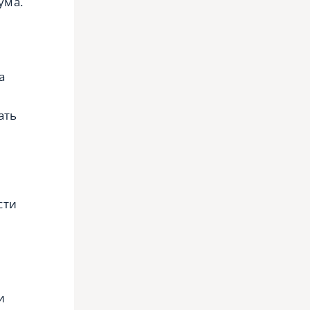
ума.
а
ать
сти
и