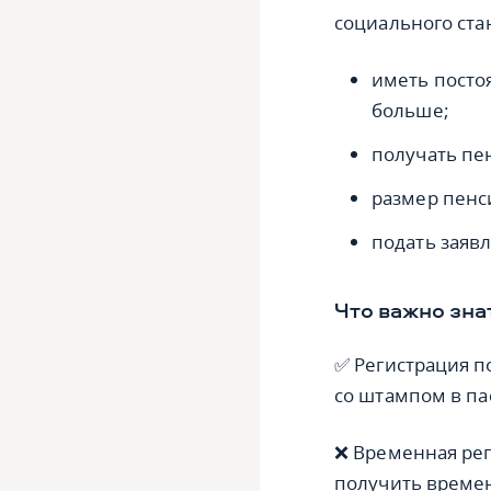
социального стан
иметь посто
больше;
получать пе
размер пенс
подать заявл
Что важно зна
✅ Регистрация п
со штампом в па
❌ Временная рег
получить времен