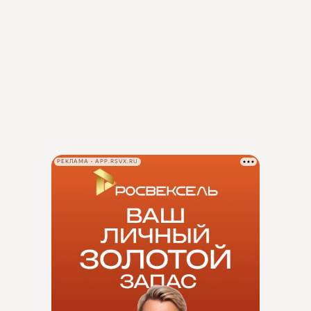
РЕКЛАМА • APP.RSVX.RU