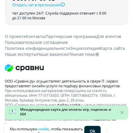
Открыть чат в приложении
Чат доступен 24/7. Служба поддержки отвечает с 6:00
до 21:00 по Москве
О проекте
Контакты
Партнерская программа
Для агентов
Пользовательское соглашение
Политика конфиденциальности
Энциклопедия
Карта сайта
Наши эксперты
Наши вакансии
Тёмная тема
ООО «Сравни.ру» осуществляет деятельность в сфере IT: сервис
предоставляет онлайн-услуги по подбору финансовых продуктов.
При использовании материалов гиперссылка на sravni.ru
обязательна. ИНН 7710718303, ОГРН 1087746642774. 109544, г.
Москва, бульвар Энтузиастов, дом 2, 26 этаж.
ООО «Сравни.ру» использует
файлы cookie
с целью персонализации
сервисов и повышения удобства пользования веб-сайтом. Если вы
не хотите, чтобы ваши пользовательские данные обрабатывались,
ограничьте их использование в своём браузере.
Подробнее об
условиях.
Раскрытие информации
Мы используем
cookie
, чтобы показывать
Ok