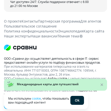
Чат доступен 24/7. Служба поддержки отвечает с 6:00
до 21:00 по Москве
О проекте
Контакты
Партнерская программа
Для агентов
Пользовательское соглашение
Политика конфиденциальности
Энциклопедия
Карта сайта
Наши эксперты
Наши вакансии
Тёмная тема
ООО «Сравни.ру» осуществляет деятельность в сфере IT: сервис
предоставляет онлайн-услуги по подбору финансовых продуктов.
При использовании материалов гиперссылка на sravni.ru
обязательна. ИНН 7710718303, ОГРН 1087746642774. 109544, г.
Москва, бульвар Энтузиастов, дом 2, 26 этаж.
ООО «Сравни.ру» использует
файлы cookie
с целью персонализации
сервисов и повышения удобства пользования веб-сайтом. Если вы
не хотите, чтобы ваши пользовательские данные обрабатывались,
ограничьте их использование в своём браузере.
Подробнее об
условиях.
Раскрытие информации
Мы используем
cookie
, чтобы показывать
Ok
вам подходящий контент