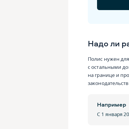
Надо ли р
Полис нужен для
с остальными до
на границе и пр
законодательств
Например
С 1 января 2