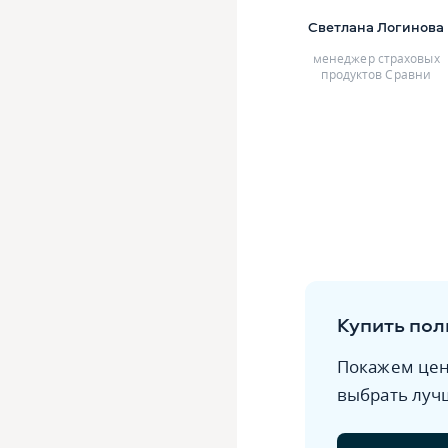
Светлана Логинова
менеджер страховых
продуктов Сравни
Купить пол
Покажем цен
выбрать луч