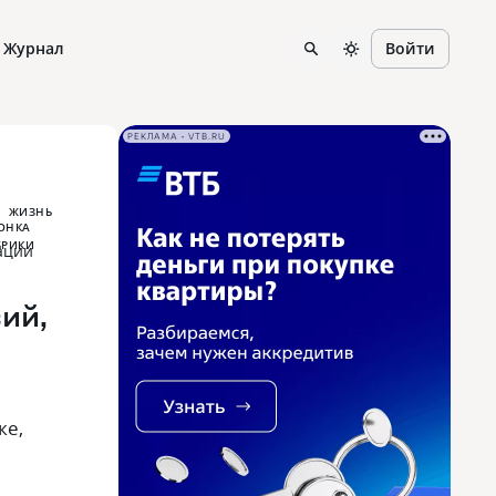
Журнал
Войти
РЕКЛАМА • VTB.RU
ЖИЗНЬ
ий‚
ке‚