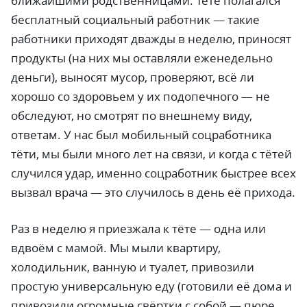
ближайшими родственницами. Тёте полагался
бесплатный социальный работник
—
такие
работники приходят дважды в неделю, приносят
продукты (на них мы оставляли еженедельно
деньги), выносят мусор, проверяют, всё ли
хорошо со здоровьем у их подопечного
—
не
обследуют, но смотрят по внешнему виду,
ответам. У нас был мобильный соцработника
тёти, мы были много лет на связи, и когда с тётей
случился удар, именно соцработник быстрее всех
вызвал врача
—
это случилось в день её прихода.
Раз в неделю я приезжала к тёте
—
одна или
вдвоём с мамой. Мы мыли квартиру,
холодильник, ванную и туалет, привозили
простую универсальную еду (готовили её дома и
привозили огромные свёртки с собой
—
пюре,