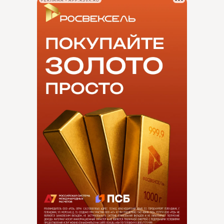
РЕКЛАМА • APP.RSVX.RU