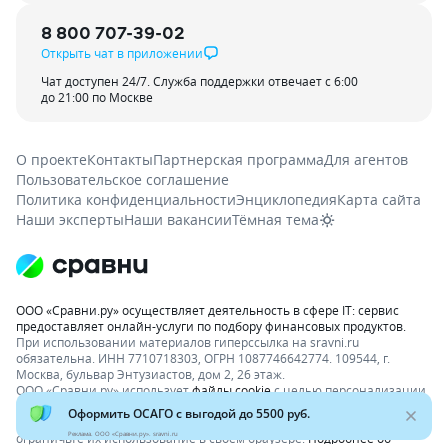
8 800 707-39-02
Открыть чат в приложении
Чат доступен 24/7. Служба поддержки отвечает с 6:00
до 21:00 по Москве
О проекте
Контакты
Партнерская программа
Для агентов
Пользовательское соглашение
Политика конфиденциальности
Энциклопедия
Карта сайта
Наши эксперты
Наши вакансии
Тёмная тема
ООО «Сравни.ру» осуществляет деятельность в сфере IT: сервис
предоставляет онлайн-услуги по подбору финансовых продуктов.
При использовании материалов гиперссылка на sravni.ru
обязательна. ИНН 7710718303, ОГРН 1087746642774. 109544, г.
Москва, бульвар Энтузиастов, дом 2, 26 этаж.
ООО «Сравни.ру» использует
файлы cookie
с целью персонализации
сервисов и повышения удобства пользования веб-сайтом. Если вы
не хотите, чтобы ваши пользовательские данные обрабатывались,
Реклама. ООО «Сравни.ру». sravni.ru
ограничьте их использование в своём браузере.
Подробнее об