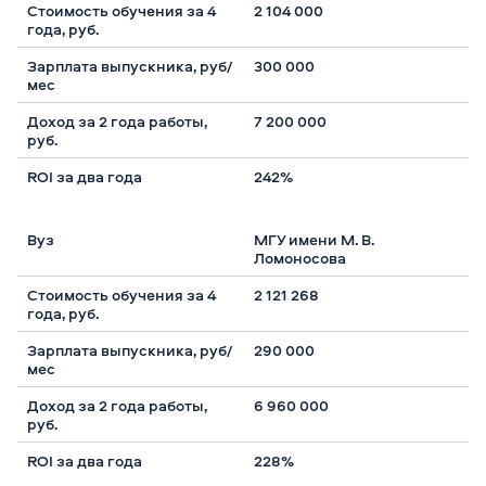
2 104 000
300 000
7 200 000
242%
МГУ имени М. В.
Ломоносова
2 121 268
290 000
6 960 000
228%