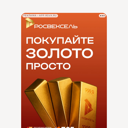
РЕКЛАМА • APP.RSVX.RU