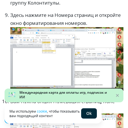
группу Колонтитулы.
Здесь нажмите на Номера страниц и откройте
окно форматирования номеров.
Вам нужна опция Нумерация страниц, поле
«начать с». В этом поле поставьте 0.
Мы используем
cookie
, чтобы показывать
Ok
вам подходящий контент