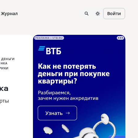
Журнал
Войти
РЕКЛАМА • VTB.RU
ДЕНЬГИ
ка
арты