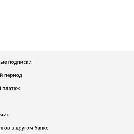
ые подписки
й период
 платеж
имит
гов в другом банке