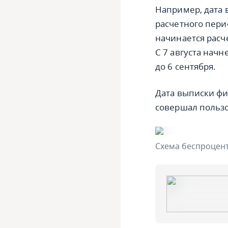
Например, дата 
расчетного пери
начинается расч
С 7 августа нач
до 6 сентября.
Дата выписки ф
совершал пользо
Схема беспроцент