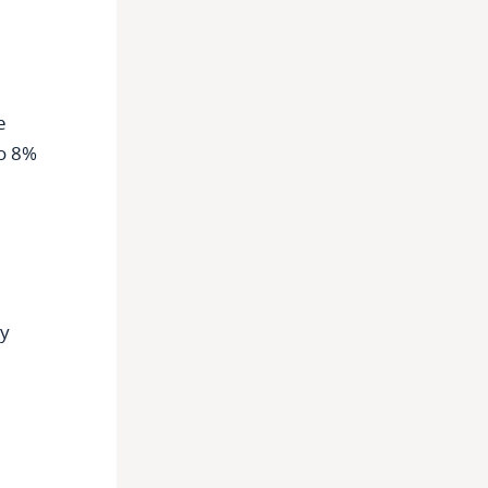
е
о 8%
о
му