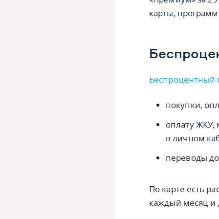
карты, программ
Беспроце
Беспроцентный 
покупки, оп
оплату ЖКУ,
в личном каб
переводы д
По карте есть ра
каждый месяц и 