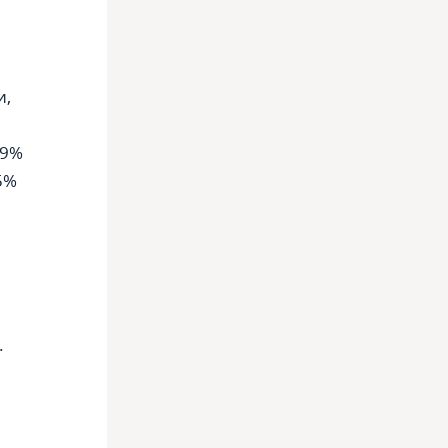
и,
,9%
5%
.