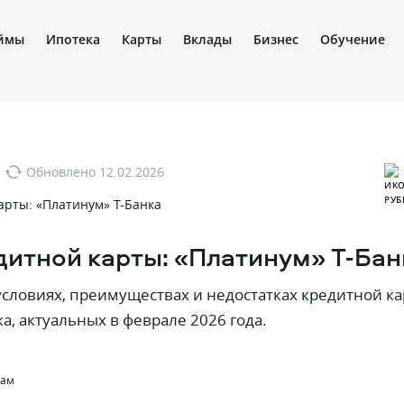
ймы
Ипотека
Карты
Вклады
Бизнес
Обучение
Обновлено
12.02.2026
дитной карты: «Платинум» Т-Бан
условиях‚ преимуществах и недостатках кредитной к
а‚ актуальных в феврале 2026 года.
там