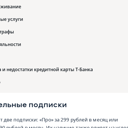
луживание
ые услуги
трафы
яльности
и недостатки кредитной карты Т-Банка
о
ельные подписки
т две подписки: «Про» за 299 рублей в месяц или
90 рублей в месяц. Их наличие также влияет на усло