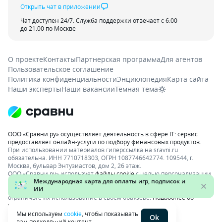
Открыть чат в приложении
Чат доступен 24/7. Служба поддержки отвечает с 6:00
до 21:00 по Москве
О проекте
Контакты
Партнерская программа
Для агентов
Пользовательское соглашение
Политика конфиденциальности
Энциклопедия
Карта сайта
Наши эксперты
Наши вакансии
Тёмная тема
ООО «Сравни.ру» осуществляет деятельность в сфере IT: сервис
предоставляет онлайн-услуги по подбору финансовых продуктов.
При использовании материалов гиперссылка на sravni.ru
обязательна. ИНН 7710718303, ОГРН 1087746642774. 109544, г.
Москва, бульвар Энтузиастов, дом 2, 26 этаж.
ООО «Сравни.ру» использует
файлы cookie
с целью персонализации
сервисов и повышения удобства пользования веб-сайтом. Если вы
не хотите, чтобы ваши пользовательские данные обрабатывались,
ограничьте их использование в своём браузере.
Подробнее об
условиях.
Раскрытие информации
Мы используем
cookie
, чтобы показывать
Ok
вам подходящий контент