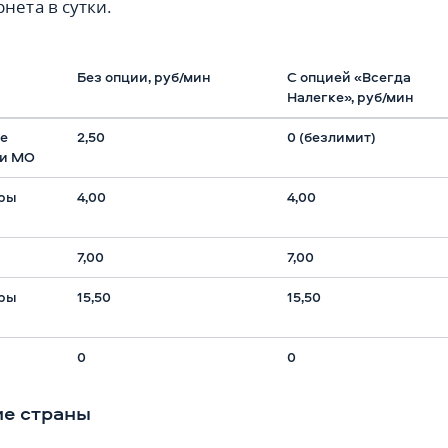
нета в сутки.
Без опции, руб/мин
С опцией «Всегда
Налегке», руб/мин
ие
2,50
0 (безлимит)
 и МО
оры
4,00
4,00
7,00
7,00
оры
15,50
15,50
0
0
ие страны