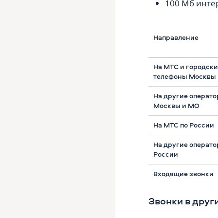
100 Мб интер
Направление
На МТС и городск
телефоны Москвы
На другие операт
Москвы и МО
На МТС по России
На другие операт
России
Входящие звонки
Звонки в друг