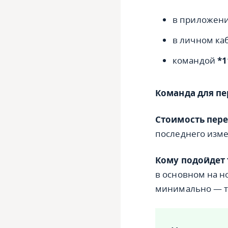
в приложени
в личном каб
командой
*1
Команда для пе
Стоимость пере
последнего изм
Кому подойдет 
в основном на н
минимально — т