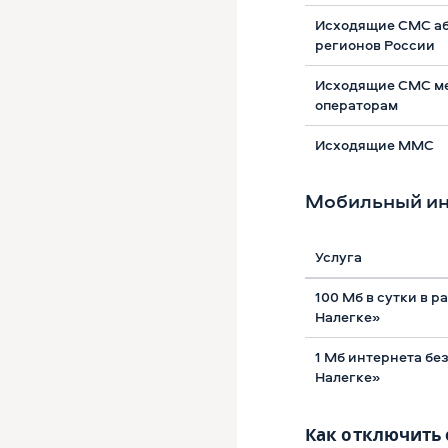
Исходящие СМС аб
регионов России
Исходящие СМС м
операторам
Исходящие ММС
Мобильный ин
Услуга
100 Мб в сутки в р
Налегке»
1 Мб интернета бе
Налегке»
Как отключить 