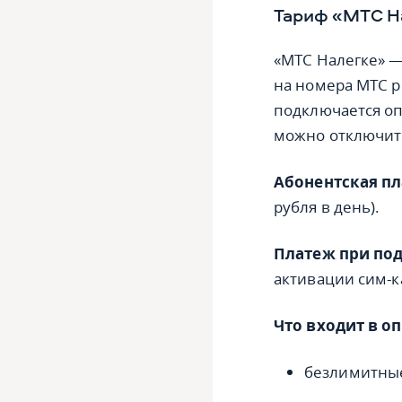
Тариф «МТС Н
«МТС Налегке» —
на номера МТС р
подключается опц
можно отключит
Абонентская пл
рубля в день).
Платеж при по
активации сим-к
Что входит в оп
безлимитные