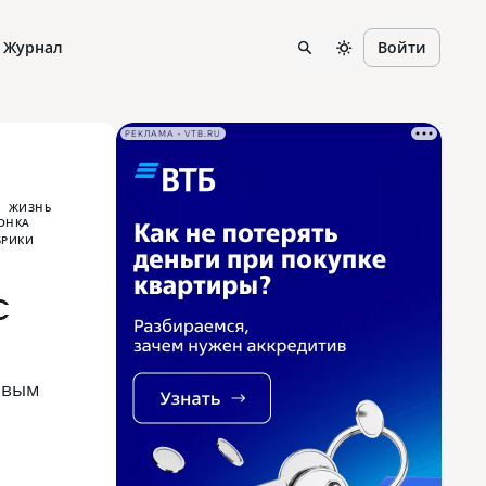
Журнал
Войти
РЕКЛАМА • VTB.RU
ЖИЗНЬ
С
ивым