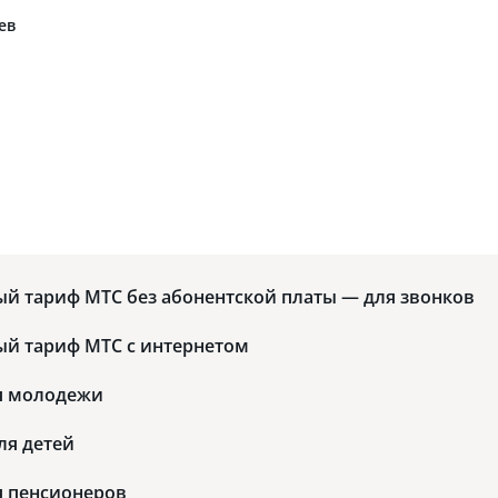
ев
U
й тариф МТС без абонентской платы — для звонков
й тариф МТС с интернетом
я молодежи
ля детей
я пенсионеров