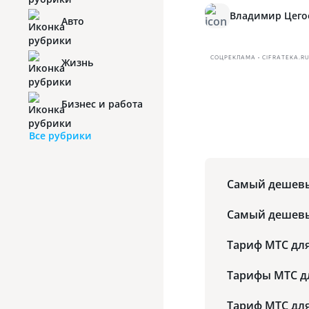
Владимир Цего
Авто
СОЦРЕКЛАМА • CIFRATEKA.R
Жизнь
Бизнес и работа
Все рубрики
Самый дешевы
Самый дешевы
Тариф МТС дл
Тарифы МТС д
Тариф МТС дл