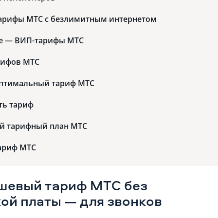
арифы МТС с безлимитным интернетом
е — ВИП-тарифы МТС
рифов МТС
оптимальный тариф МТС
ть тариф
ой тарифный план МТС
тариф МТС
шевый тариф МТС без
ой платы — для звонков