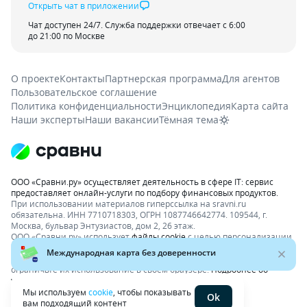
Открыть чат в приложении
Чат доступен 24/7. Служба поддержки отвечает с 6:00
до 21:00 по Москве
О проекте
Контакты
Партнерская программа
Для агентов
Пользовательское соглашение
Политика конфиденциальности
Энциклопедия
Карта сайта
Наши эксперты
Наши вакансии
Тёмная тема
ООО «Сравни.ру» осуществляет деятельность в сфере IT: сервис
предоставляет онлайн-услуги по подбору финансовых продуктов.
При использовании материалов гиперссылка на sravni.ru
обязательна. ИНН 7710718303, ОГРН 1087746642774. 109544, г.
Москва, бульвар Энтузиастов, дом 2, 26 этаж.
ООО «Сравни.ру» использует
файлы cookie
с целью персонализации
сервисов и повышения удобства пользования веб-сайтом. Если вы
не хотите, чтобы ваши пользовательские данные обрабатывались,
ограничьте их использование в своём браузере.
Подробнее об
условиях.
Раскрытие информации
Мы используем
cookie
, чтобы показывать
Ok
вам подходящий контент