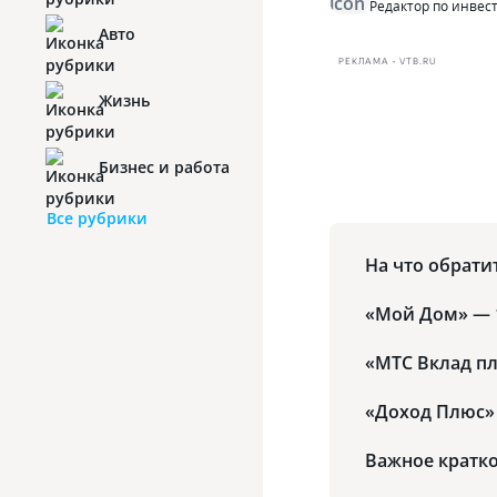
Редактор по инве
Авто
РЕКЛАМА • VTB.RU
Жизнь
Бизнес и работа
Все рубрики
На что обрати
«Мой Дом» — 
«МТС Вклад пл
«Доход Плюс»
Важное кратк