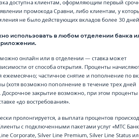
вка доступна клиентам, оформляющим первый сроч
явлении промокода Сравни, либо клиентам, у котор
ления не было действующих вкладов более 30 дней
но использовать в любом отделении банка и
приложении.
можно онлайн или в отделении — ставка может
ависимости от способа открытия. Проценты начисляю
 ежемесячно; частичное снятие и пополнение по в
ы (хотя возможно пополнение в течение трех дней
). Досрочное закрытие возможно, при этом проценты
ставке «до востребования».
ески пролонгируется, а выплата процентов происхо
 Клиенты с подключенными пакетами услуг «МТС Бан
ine Corporate, Silver Line Premium, Silver Line Status и