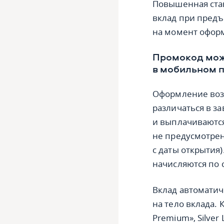
Повышенная ста
вклад при предъ
на момент оформ
Промокод мож
в мобильном 
Оформление воз
различаться в з
и выплачиваются
не предусмотрен
с даты открытия
начисляются по 
Вклад автоматич
на тело вклада.
Premium», Silver L