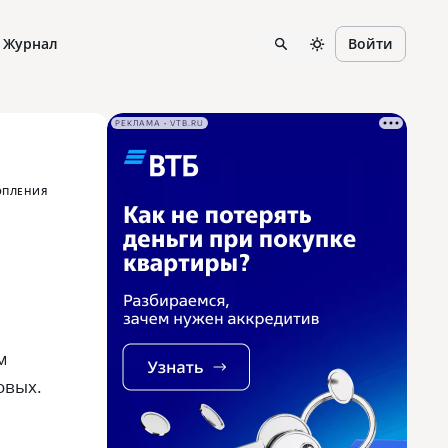
Журнал
Войти
РЕКЛАМА • VTB.RU
ОПЛЕНИЯ
м
овых.