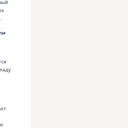
ный
ых
.
ли
тся
кладу
дит
к
ли