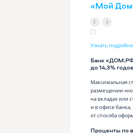
«Мой Дом»
Узнать подробно
Банк «ДОМ.РФ
до 14,3% годо
Максимальная ст
размещении «нов
на вкладах или с
и в офисе банка,
от способа офор
Проценты по в