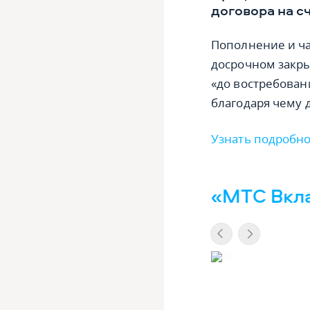
договора на с
Пополнение и ча
досрочном закры
«до востребован
благодаря чему 
Узнать подробно
«МТС Вкла