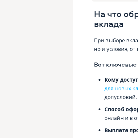
На что об
вклада
При выборе вкла
но и условия, от
Вот ключевые
Кому досту
для новых к
допусловий.
Способ офо
онлайн и в 
Выплата пр