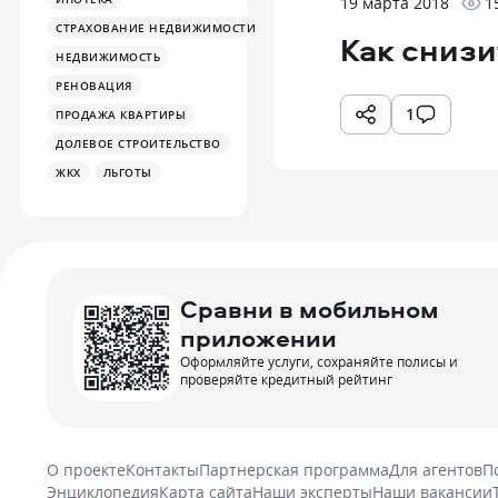
19 марта 2018
1
СТРАХОВАНИЕ НЕДВИЖИМОСТИ
Как снизи
НЕДВИЖИМОСТЬ
РЕНОВАЦИЯ
1
ПРОДАЖА КВАРТИРЫ
ДОЛЕВОЕ СТРОИТЕЛЬСТВО
ЖКХ
ЛЬГОТЫ
Сравни в мобильном
приложении
Оформляйте услуги, сохраняйте полисы и
проверяйте кредитный рейтинг
О проекте
Контакты
Партнерская программа
Для агентов
П
Энциклопедия
Карта сайта
Наши эксперты
Наши вакансии