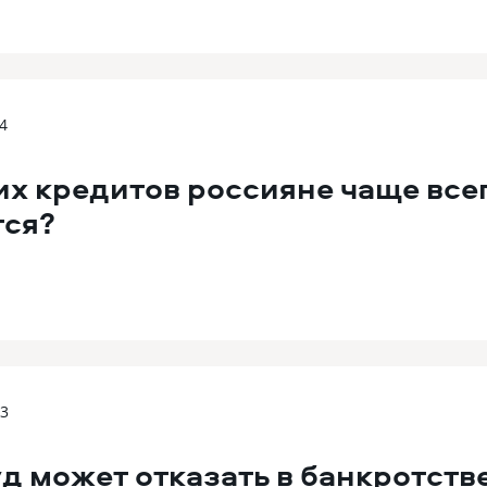
4
их кредитов россияне чаще все
тся?
03
д может отказать в банкротств