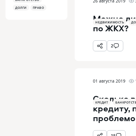
26 августа 2019
ДОЛГИ
ПРАВО
Можно ли
НЕДВИЖИМОСТЬ
ДО
по ЖКХ?
2
01 августа 2019
Сколько в
КРЕДИТ
БАНКРОТСТ
кредиту, 
проблемо
15