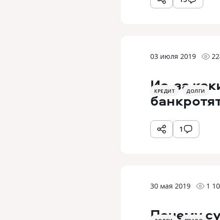
03 июля 2019
22
Из-за как
КРЕДИТ
ДОЛГИ
банкротя
1
30 мая 2019
1 1
Почему су