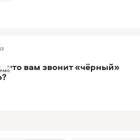
63
ь, что вам звонит «чёрный»
ПРАВО
р?