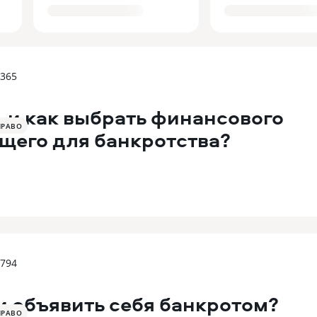
 365
ь и как выбрать финансового
ПРАВО
щего для банкротства?
 794
 объявить себя банкротом?
ПРАВО