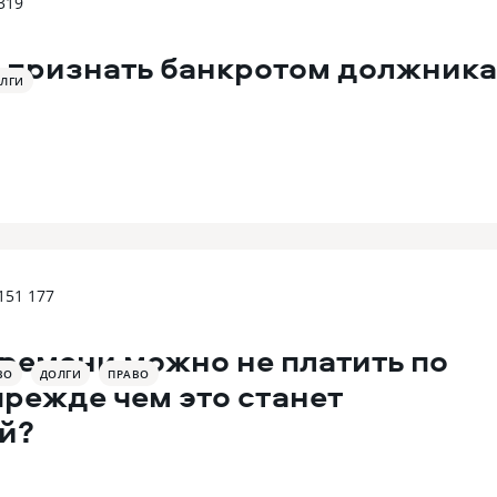
319
 признать банкротом должника
ЛГИ
151 177
ремени можно не платить по
ВО
ДОЛГИ
ПРАВО
прежде чем это станет
й?