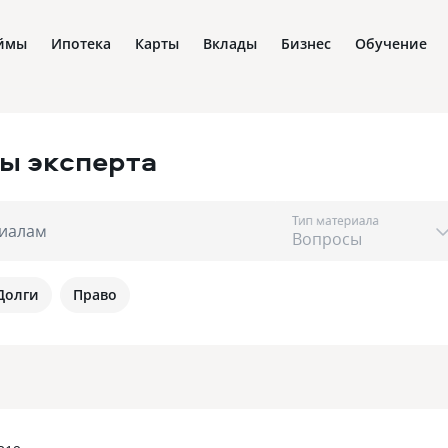
ймы
Ипотека
Карты
Вклады
Бизнес
Обучение
ы эксперта
Тип материала
риалам
Долги
Право