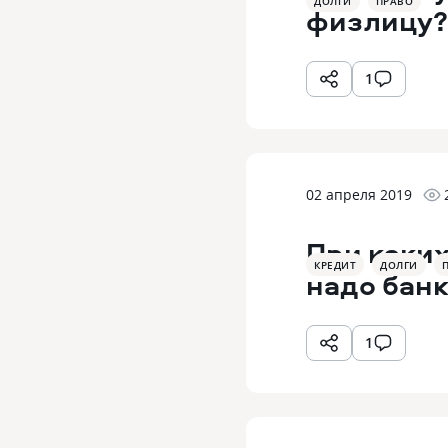
ДОЛГИ
ПРАВО
физлицу?
1
02 апреля 2019
При каких
КРЕДИТ
ДОЛГИ
надо бан
1