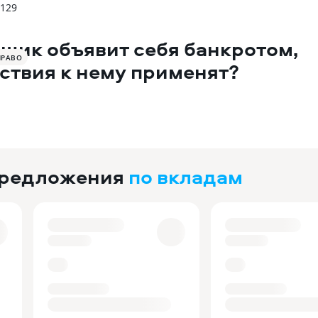
 129
щик объявит себя банкротом,
ПРАВО
ствия к нему применят?
предложения
по вкладам