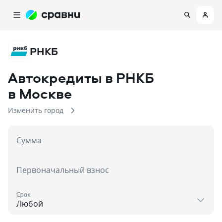
РНКБ
Автокредиты в РНКБ
в Москве
Изменить город
Сумма
Первоначальный взнос
Срок