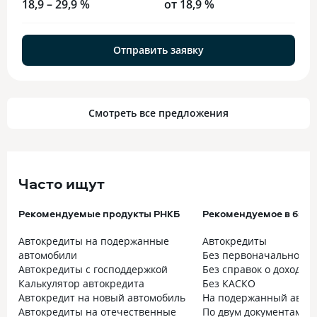
18,9 – 29,9 %
от 18,9 %
Отправить заявку
Смотреть все предложения
Часто ищут
Рекомендуемые продукты РНКБ
Рекомендуемое в банк
Автокредиты на подержанные
Автокредиты
автомобили
Без первоначального 
Автокредиты с господдержкой
Без справок о доходах
Калькулятор автокредита
Без КАСКО
Автокредит на новый автомобиль
На подержанный авто
Автокредиты на отечественные
По двум документам