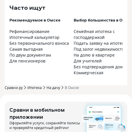
Часто ищут
Рекомендуемое в Омске
Выбор большинства в Омск
Рефинансирование
Семейная ипотека с
Ипотечный калькулятор
господдержкой
Без первоначального взноса
Подать заявку на ипотеку
Самая выгодная
Под залог недвижимости
По двум документам
На долю в квартире
Для пенсионеров
Для учителей
Без подтверждения дохода
Коммерческая
Сравни.ру
Ипотека
На дачу
В Омске
Сравни в мобильном
приложении
Оформляйте услуги, сохраняйте полисы
и проверяйте кредитный рейтинг