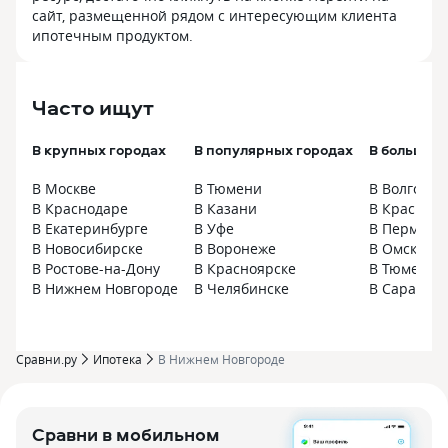
сайт, размещенной рядом с интересующим клиента
ипотечным продуктом.
Часто ищут
В крупных городах
В популярных городах
В больших 
В Москве
В Тюмени
В Волгогра
В Краснодаре
В Казани
В Краснояр
В Екатеринбурге
В Уфе
В Перми
В Новосибирске
В Воронеже
В Омске
В Ростове-на-Дону
В Красноярске
В Тюмени
В Нижнем Новгороде
В Челябинске
В Саратове
Сравни.ру
Ипотека
В Нижнем Новгороде
Сравни в мобильном