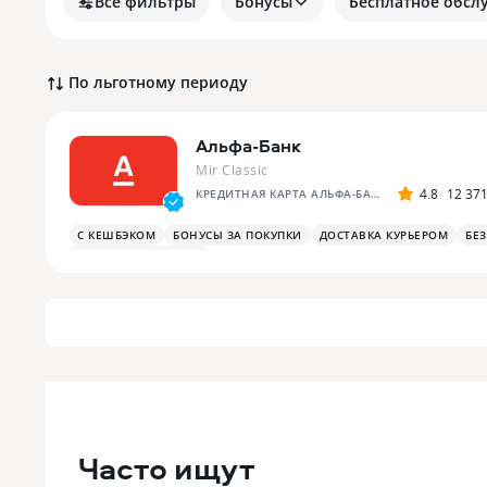
Все фильтры
Бонусы
Бесплатное обсл
По льготному периоду
Альфа-Банк
Mir Classic
4.8
12 37
КРЕДИТНАЯ КАРТА АЛЬФА-БАНКА
С КЕШБЭКОМ
БОНУСЫ ЗА ПОКУПКИ
ДОСТАВКА КУРЬЕРОМ
БЕ
ПЛАТЕЖНЫЙ СТИКЕР
Часто ищут