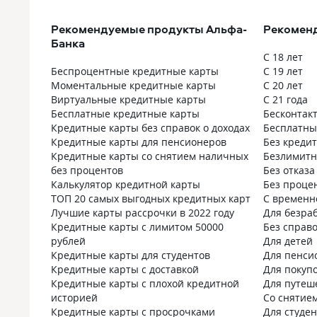
Рекомендуемые продукты Альфа-
Рекоменд
Банка
С 18 лет
Беспроцентные кредитные карты
С 19 лет
Моментальные кредитные карты
С 20 лет
Виртуальные кредитные карты
С 21 года
Бесплатные кредитные карты
Бесконтак
Кредитные карты без справок о доходах
Бесплатны
Кредитные карты для пенсионеров
Без креди
Кредитные карты со снятием наличных
Безлимит
без процентов
Без отказа
Калькулятор кредитной карты
Без проце
ТОП 20 самых выгодных кредитных карт
С временн
Лучшие карты рассрочки в 2022 году
Для безра
Кредитные карты с лимитом 50000
Без справо
рублей
Для детей
Кредитные карты для студентов
Для пенси
Кредитные карты с доставкой
Для покуп
Кредитные карты с плохой кредитной
Для путеш
историей
Со снятие
Кредитные карты с просрочками
Для студе