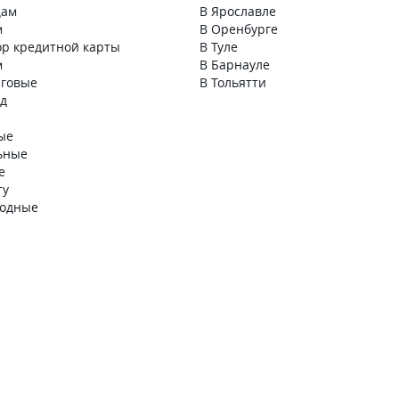
цам
В Ярославле
м
В Оренбурге
ор кредитной карты
В Туле
м
В Барнауле
говые
В Тольятти
д
ые
ьные
е
ту
годные