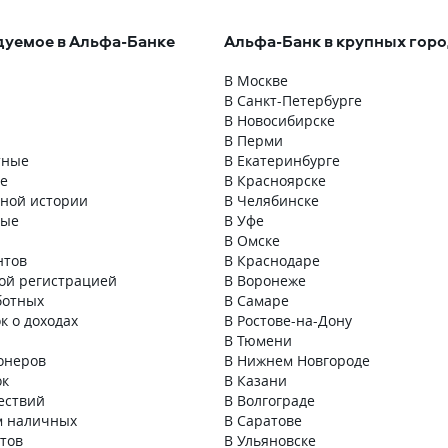
уемое в Альфа-Банке
Альфа-Банк в крупных гор
В Москве
В Санкт-Петербурге
В Новосибирске
В Перми
тные
В Екатеринбурге
е
В Красноярске
тной истории
В Челябинске
ные
В Уфе
В Омске
нтов
В Краснодаре
ой регистрацией
В Воронеже
ботных
В Самаре
к о доходах
В Ростове-на-Дону
В Тюмени
онеров
В Нижнем Новгороде
ок
В Казани
ествий
В Волгограде
м наличных
В Саратове
нтов
В Ульяновске