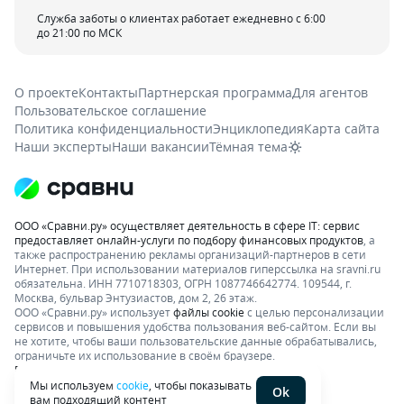
Служба заботы о клиентах работает ежедневно с 6:00
до 21:00 по МСК
О проекте
Контакты
Партнерская программа
Для агентов
Пользовательское соглашение
Политика конфиденциальности
Энциклопедия
Карта сайта
Наши эксперты
Наши вакансии
Тёмная тема
ООО «Сравни.ру» осуществляет деятельность в сфере IT: сервис
предоставляет онлайн-услуги по подбору финансовых продуктов
, а
также распространению рекламы организаций-партнеров в сети
Интернет.
При использовании материалов гиперссылка на sravni.ru
обязательна. ИНН 7710718303, ОГРН 1087746642774. 109544, г.
Москва, бульвар Энтузиастов, дом 2, 26 этаж.
ООО «Сравни.ру» использует
файлы cookie
с целью персонализации
сервисов и повышения удобства пользования веб-сайтом. Если вы
не хотите, чтобы ваши пользовательские данные обрабатывались,
ограничьте их использование в своём браузере.
Подробнее об условиях. Раскрытие информации
Мы используем
cookie
, чтобы показывать
Ok
вам подходящий контент