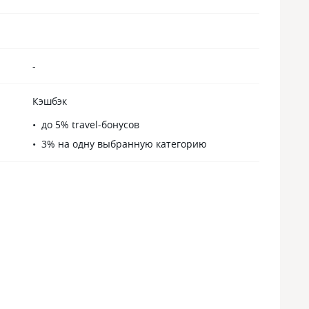
-
Кэшбэк
до 5% travel-бонусов
3% на одну выбранную категорию