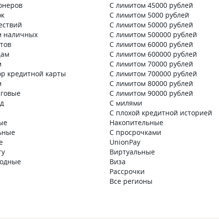
онеров
С лимитом 45000 рублей
ок
С лимитом 5000 рублей
ествий
С лимитом 50000 рублей
м наличных
С лимитом 500000 рублей
нтов
С лимитом 60000 рублей
цам
С лимитом 600000 рублей
м
С лимитом 70000 рублей
ор кредитной карты
С лимитом 700000 рублей
м
С лимитом 80000 рублей
говые
С лимитом 90000 рублей
д
С милями
С плохой кредитной историей
ые
Накопительные
ьные
С просрочками
е
UnionPay
ту
Виртуальные
годные
Виза
Рассрочки
Все регионы