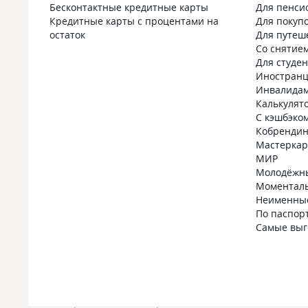
Бесконтактные кредитные карты
Для пенси
Кредитные карты с процентами на
Для покуп
остаток
Для путеш
Со снятие
Для студе
Иностран
Инвалида
Калькулят
С кэшбэко
Кобрендин
Мастеркар
МИР
Молодёжн
Моментал
Неименны
По паспор
Самые вы