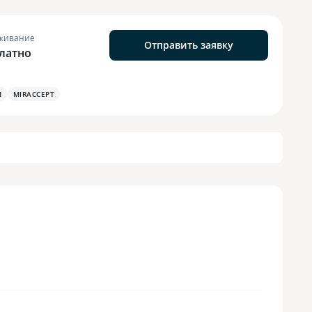
живание
Отправить заявку
латно
М
MIRACCEPT