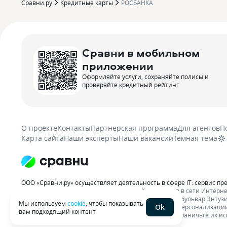
Сравни.ру
Кредитные карты
РОСБАНКА
Сравни в мобильном
приложении
Оформляйте услуги, сохраняйте полисы и
проверяйте кредитный рейтинг
О проекте
Контакты
Партнерская программа
Для агентов
П
Карта сайта
Наши эксперты
Наши вакансии
Тёмная тема
ООО «Сравни.ру» осуществляет деятельность в сфере IT: сервис пр
распространению рекламы организаций-партнеров в сети Интерне
7710718303, ОГРН 1087746642774. 109544, г. Москва, бульвар Энтузиа
Мы используем
cookie
, чтобы показывать
Ok
ООО «Сравни.ру» использует
файлы cookie
с целью персонализации
вам подходящий контент
ваши пользовательские данные обрабатывались, ограничьте их ис