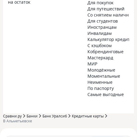
на остаток
Для покупок
Для путешествий
Со снятием наличных
Для студентов
Иностранцам
Инвалидам
Калькулятор кредитно
С кэшбэком
Кобрендинговые
Мастеркард
МИР
Молодёжные
Моментальные
Неименные
По паспорту
Самые выгодные
Сравни.ру
Банки
Банк Уралсиб
Кредитные карты
В Альметьевске