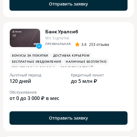
Отправить заявку
Банк Уралсиб
Mir Supreme
ПРЕМИАЛЬНАЯ
3.6
253 отзыва
БОНУСЫ ЗА ПОКУПКИ
ДОСТАВКА КУРЬЕРОМ
БЕСПЛАТНЫЕ УВЕДОМЛЕНИЯ
НАЛИЧНЫЕ БЕСПЛАТНО
БЕЗ СПРАВОК О ДОХОДАХ
ДЛЯ ПУТЕШЕСТВИЙ
ОПЛАТА СМАРТФОНОМ
MIRACCEPT
БИЗНЕС-ЗАЛЫ
Льготный период
Кредитный лимит
120 дней
БЕСПЛАТНАЯ ТУРИСТИЧЕСКАЯ СТРАХОВКА
до 5 млн ₽
Обслуживание
от 0 до 3 000 ₽ в мес
Отправить заявку