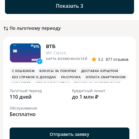
Показать 3
По льготному периоду
ВТБ
Mir Classic
КАРТА ВОЗМОЖНОСТЕЙ
3.2
877 отзывов
С КЕШБЭКОМ
БОНУСЫ ЗА ПОКУПКИ
ДОСТАВКА КУРЬЕРОМ
БЕЗ СПРАВОК О ДОХОДАХ
РАССРОЧКА
ОПЛАТА СМАРТФОНОМ
MIRACCEPT
ДЛЯ САМОЗАНЯТЫХ
БОНУСЫ ЗА РАЗВЛЕЧЕНИЯ
ПЛАТЕЖНЫЙ СТИКЕР
Льготный период
Кредитный лимит
110 дней
до 1 млн ₽
Обслуживание
Бесплатно
Отправить заявку