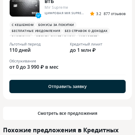
ВТБ
Mir Supreme
ЦИФРОВАЯ MIR SUPREME
3.2
877 отзывов
С КЕШБЭКОМ
БОНУСЫ ЗА ПОКУПКИ
БЕСПЛАТНЫЕ УВЕДОМЛЕНИЯ
БЕЗ СПРАВОК О ДОХОДАХ
РАССРОЧКА
ОПЛАТА СМАРТФОНОМ
MIRACCEPT
БИЗНЕС-ЗАЛЫ
БЕСПЛАТНАЯ ТУРИСТИЧЕСКАЯ СТРАХОВКА
Льготный период
Кредитный лимит
110 дней
БОНУСЫ В СУПЕРМАРКЕТАХ
БОНУСЫ ЗА РАЗВЛЕЧЕНИЯ
до 1 млн ₽
ПЛАТЕЖНЫЙ СТИКЕР
Обслуживание
от 0 до 3 990 ₽ в мес
Отправить заявку
Смотреть все предложения
Похожие предложения в Кредитных