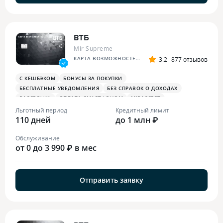
ВТБ
Mir Supreme
КАРТА ВОЗМОЖНОСТЕЙ ПРИВИЛЕГИЯ
3.2
877 отзывов
С КЕШБЭКОМ
БОНУСЫ ЗА ПОКУПКИ
БЕСПЛАТНЫЕ УВЕДОМЛЕНИЯ
БЕЗ СПРАВОК О ДОХОДАХ
РАССРОЧКА
ОПЛАТА СМАРТФОНОМ
MIRACCEPT
БИЗНЕС-ЗАЛЫ
БЕСПЛАТНАЯ ТУРИСТИЧЕСКАЯ СТРАХОВКА
Льготный период
Кредитный лимит
110 дней
БОНУСЫ В СУПЕРМАРКЕТАХ
БОНУСЫ ЗА РАЗВЛЕЧЕНИЯ
до 1 млн ₽
ПЛАТЕЖНЫЙ СТИКЕР
Обслуживание
от 0 до 3 990 ₽ в мес
Отправить заявку