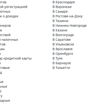
нтов
В Краснодаре
ой регистрацией
В Воронеже
ботных
В Самаре
к о доходах
В Ростове-на-Дону
В Тюмени
онеров
В Нижнем Новгороде
ок
В Казани
ествий
В Волгограде
м наличных
В Саратове
нтов
В Ульяновске
цам
В Ярославле
м
В Оренбурге
ор кредитной карты
В Туле
м
В Барнауле
говые
В Тольятти
д
ые
ьные
е
ту
годные