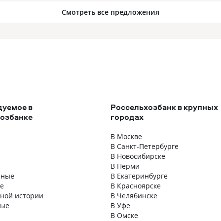
Смотреть все предложения
уемое в
Россельхозбанк в крупных
озбанке
городах
В Москве
В Санкт-Петербурге
В Новосибирске
В Перми
тные
В Екатеринбурге
е
В Красноярске
тной истории
В Челябинске
ные
В Уфе
В Омске