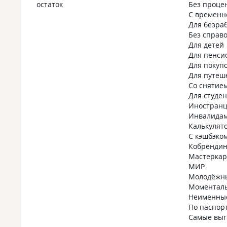
остаток
Без проце
С временн
Для безра
Без справо
Для детей
Для пенси
Для покуп
Для путеш
Со снятие
Для студе
Иностран
Инвалида
Калькулят
С кэшбэко
Кобрендин
Мастеркар
МИР
Молодёжн
Моментал
Неименны
По паспор
Самые вы