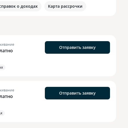
 справок о доходах
Карта рассрочки
живание
Отправить заявку
латно
АХ
живание
Отправить заявку
латно
АХ