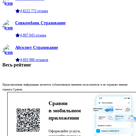
1
4,82
22 772
отзыва
Совкомбанк Страхование
2
4,80
7 943
отзыва
Абсолют Страхование
3
4,69
3 980
отзывов
Весь рейтинг
Представленная информация является субъективным мнением пользователя и не отражает мнение
сервиса Сравни
Сравни
в мобильном
приложении
Оформляйте услуги,
сохраняйте полисы и