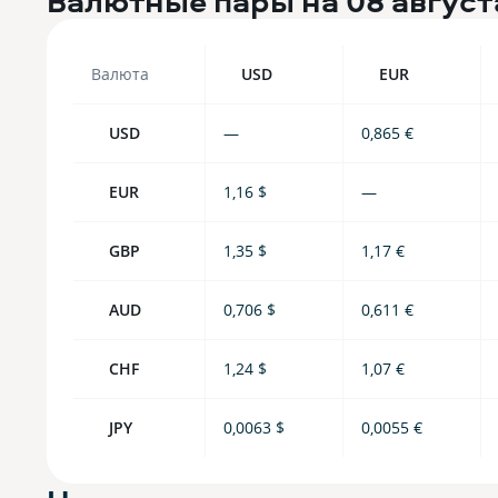
Валютные пары на
08 август
Валюта
USD
EUR
USD
—
0,865 €
EUR
1,16 $
—
GBP
1,35 $
1,17 €
AUD
0,706 $
0,611 €
CHF
1,24 $
1,07 €
JPY
0,0063 $
0,0055 €