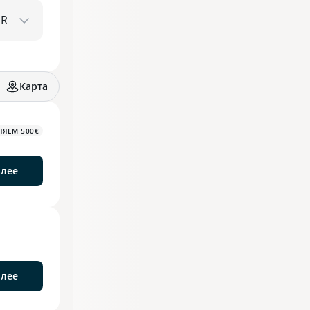
Карта
НЯЕМ 500€
алее
алее