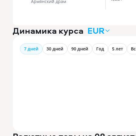
Армянский драм
Динамика курса
EUR
7 дней
30 дней
90 дней
Год
5 лет
Вс