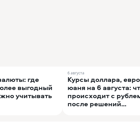
6 августа
валюты: где
Курсы доллара, евро
более выгодный
юаня на 6 августа: ч
ажно учитывать
происходит с рубле
после решений
Минфина