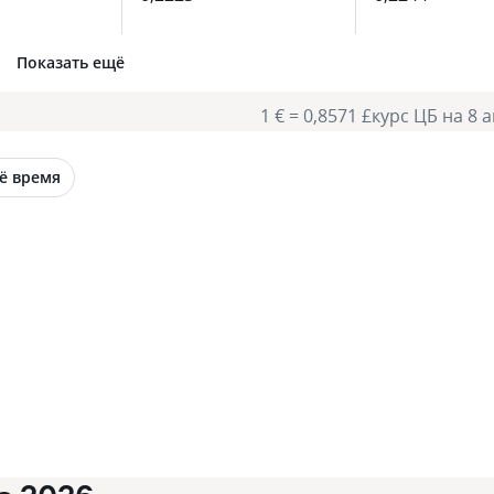
Показать ещё
1 € = 0,8571 £
курс ЦБ на 8 а
ё время