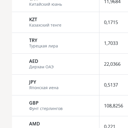
11,9684
Китайский юань
KZT
0,1715
Казахский тенге
TRY
1,7033
Турецкая лира
AED
22,0366
Дирхам ОАЭ
JPY
0,5137
Японская иена
GBP
108,8256
Фунт стерлингов
AMD
0,221