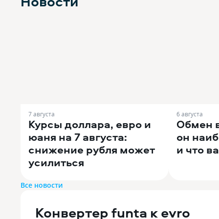
Новости
7 августа
6 августа
Курсы доллара, евро и
Обмен 
юаня на 7 августа:
он наи
снижение рубля может
и что в
усилиться
Все новости
Конвертер funta к evro