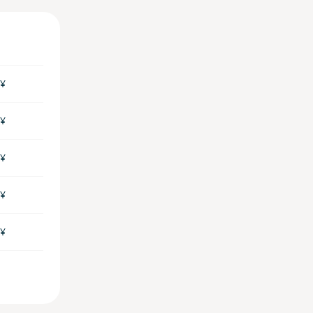
 ¥
 ¥
 ¥
 ¥
 ¥