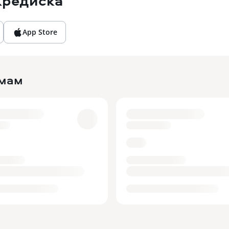
Кредиска
App Store
ймам