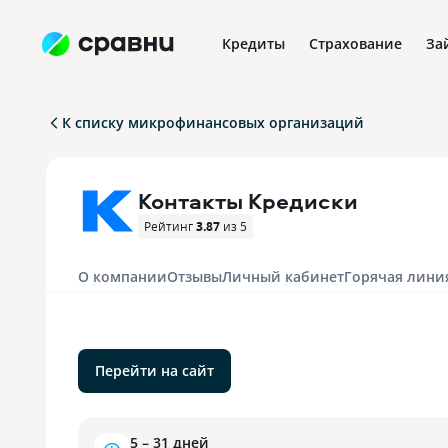
Кредиты
Страхование
За
К списку микрофинансовых организаций
Контакты Кредиски
Рейтинг
3.87
из 5
О компании
Отзывы
Личный кабинет
Горячая лини
Перейти на сайт
5 – 31 дней