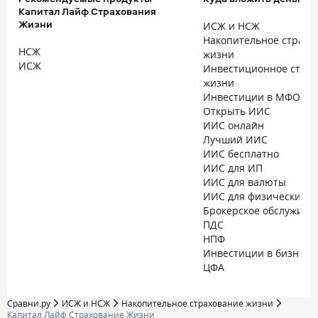
Капитал Лайф Страхования
Жизни
ИСЖ и НСЖ
Накопительное страхо
НСЖ
жизни
ИСЖ
Инвестиционное стра
жизни
Инвестиции в МФО
Открыть ИИС
ИИС онлайн
Лучший ИИС
ИИС бесплатно
ИИС для ИП
ИИС для валюты
ИИС для физических л
Брокерское обслужива
ПДС
НПФ
Инвестиции в бизнес
ЦФА
Сравни.ру
ИСЖ и НСЖ
Накопительное страхование жизни
Капитал Лайф Страхование Жизни